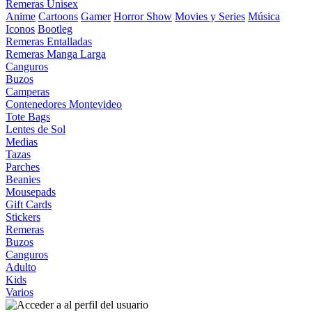
Remeras Unisex
Anime
Cartoons
Gamer
Horror Show
Movies y Series
Música
Iconos
Bootleg
Remeras Entalladas
Remeras Manga Larga
Canguros
Buzos
Camperas
Contenedores Montevideo
Tote Bags
Lentes de Sol
Medias
Tazas
Parches
Beanies
Mousepads
Gift Cards
Stickers
Remeras
Buzos
Canguros
Adulto
Kids
Varios