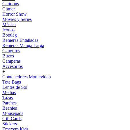
Cartoons
Gamer
Horror Show
Movies y Series
Música
Iconos
Bootleg
Remeras Entalladas
Remeras Manga Larga
Canguros
Buzos
Camperas
Accesorios
+
Contenedores Montevideo
Tote Bags
Lentes de Sol
Medias
Tazas
Parches
Beanies
Mousepads
Gift Cards
Stickers
Emexem Kids