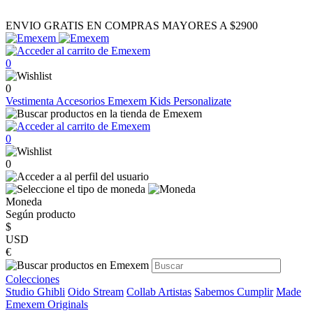
ENVIO GRATIS EN COMPRAS MAYORES A $2900
0
0
Vestimenta
Accesorios
Emexem Kids
Personalizate
0
0
Moneda
Según producto
$
USD
€
Colecciones
Studio Ghibli
Oido Stream
Collab Artistas
Sabemos Cumplir
Made
Emexem Originals