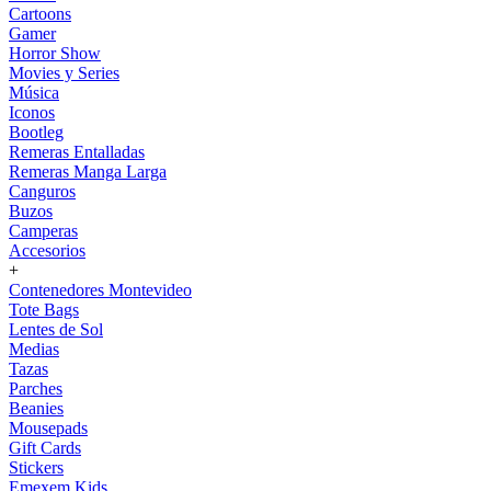
Cartoons
Gamer
Horror Show
Movies y Series
Música
Iconos
Bootleg
Remeras Entalladas
Remeras Manga Larga
Canguros
Buzos
Camperas
Accesorios
+
Contenedores Montevideo
Tote Bags
Lentes de Sol
Medias
Tazas
Parches
Beanies
Mousepads
Gift Cards
Stickers
Emexem Kids