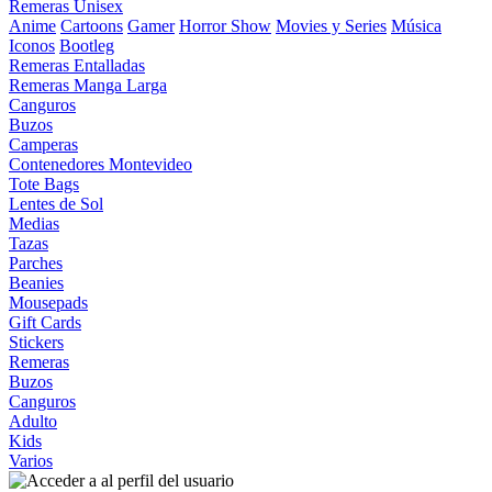
Remeras Unisex
Anime
Cartoons
Gamer
Horror Show
Movies y Series
Música
Iconos
Bootleg
Remeras Entalladas
Remeras Manga Larga
Canguros
Buzos
Camperas
Contenedores Montevideo
Tote Bags
Lentes de Sol
Medias
Tazas
Parches
Beanies
Mousepads
Gift Cards
Stickers
Remeras
Buzos
Canguros
Adulto
Kids
Varios