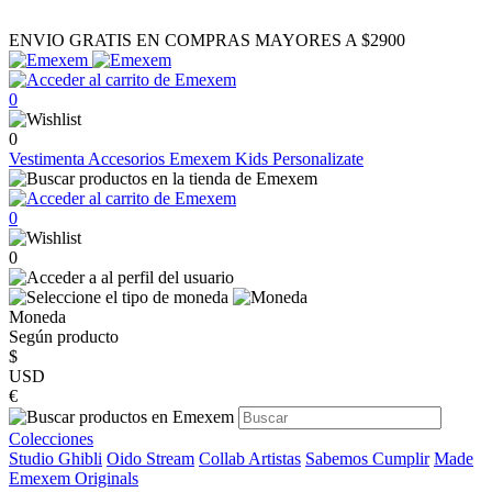
ENVIO GRATIS EN COMPRAS MAYORES A $2900
0
0
Vestimenta
Accesorios
Emexem Kids
Personalizate
0
0
Moneda
Según producto
$
USD
€
Colecciones
Studio Ghibli
Oido Stream
Collab Artistas
Sabemos Cumplir
Made
Emexem Originals