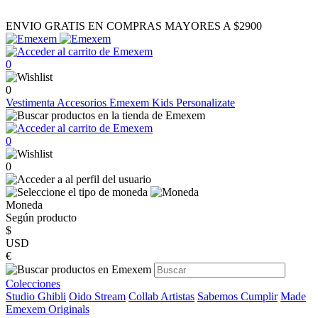
ENVIO GRATIS EN COMPRAS MAYORES A $2900
0
0
Vestimenta
Accesorios
Emexem Kids
Personalizate
0
0
Moneda
Según producto
$
USD
€
Colecciones
Studio Ghibli
Oido Stream
Collab Artistas
Sabemos Cumplir
Made
Emexem Originals