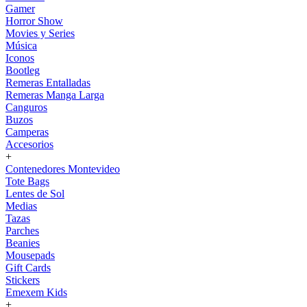
Gamer
Horror Show
Movies y Series
Música
Iconos
Bootleg
Remeras Entalladas
Remeras Manga Larga
Canguros
Buzos
Camperas
Accesorios
+
Contenedores Montevideo
Tote Bags
Lentes de Sol
Medias
Tazas
Parches
Beanies
Mousepads
Gift Cards
Stickers
Emexem Kids
+