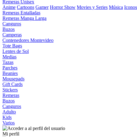
Remeras Unisex
Anime
Cartoons
Gamer
Horror Show
Movies y Series
Música
Iconos
Remeras Entalladas
Remeras Manga Larga
Canguros
Buzos
Camperas
Contenedores Montevideo
Tote Bags
Lentes de Sol
Medias
Tazas
Parches
Beanies
Mousepads
Gift Cards
Stickers
Remeras
Buzos
Canguros
Adulto
Kids
Varios
Mi perfil