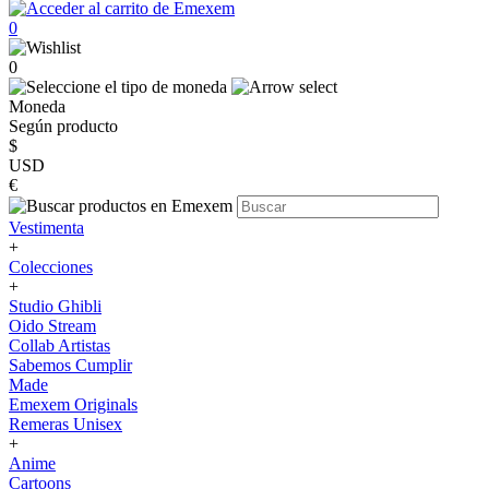
0
0
Moneda
Según producto
$
USD
€
Vestimenta
+
Colecciones
+
Studio Ghibli
Oido Stream
Collab Artistas
Sabemos Cumplir
Made
Emexem Originals
Remeras Unisex
+
Anime
Cartoons