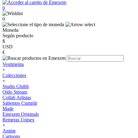
0
0
Moneda
Según producto
$
USD
€
Vestimenta
+
Colecciones
+
Studio Ghibli
Oido Stream
Collab Artistas
Sabemos Cumplir
Made
Emexem Originals
Remeras Unisex
+
Anime
Cartoons