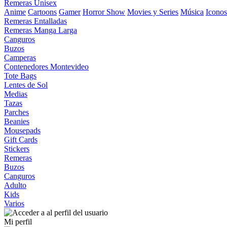
Remeras Unisex
Anime
Cartoons
Gamer
Horror Show
Movies y Series
Música
Iconos
Remeras Entalladas
Remeras Manga Larga
Canguros
Buzos
Camperas
Contenedores Montevideo
Tote Bags
Lentes de Sol
Medias
Tazas
Parches
Beanies
Mousepads
Gift Cards
Stickers
Remeras
Buzos
Canguros
Adulto
Kids
Varios
Mi perfil