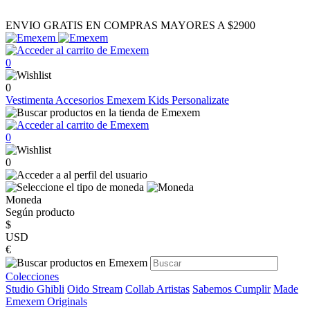
ENVIO GRATIS EN COMPRAS MAYORES A $2900
0
0
Vestimenta
Accesorios
Emexem Kids
Personalizate
0
0
Moneda
Según producto
$
USD
€
Colecciones
Studio Ghibli
Oido Stream
Collab Artistas
Sabemos Cumplir
Made
Emexem Originals