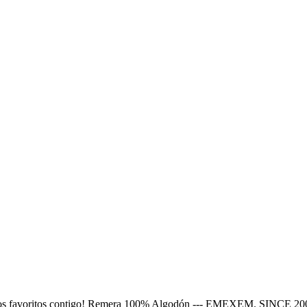
nimados favoritos contigo! Remera 100% Algodón --- EMEXEM. SINCE 20