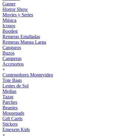
Gamer
Horror Show
Movies y Series
Música
Iconos
Bootleg
Remeras Entalladas
Remeras Manga Larga
Canguros
Buzos
Camperas
Accesorios
+
Contenedores Montevideo
Tote Bags
Lentes de Sol
Medias
Tazas
Parches
Beanies
Mousepads
Gift Cards
Stickers
Emexem Kids
+