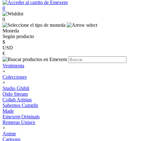
0
0
Moneda
Según producto
$
USD
€
Vestimenta
+
Colecciones
+
Studio Ghibli
Oido Stream
Collab Artistas
Sabemos Cumplir
Made
Emexem Originals
Remeras Unisex
+
Anime
Cartoons