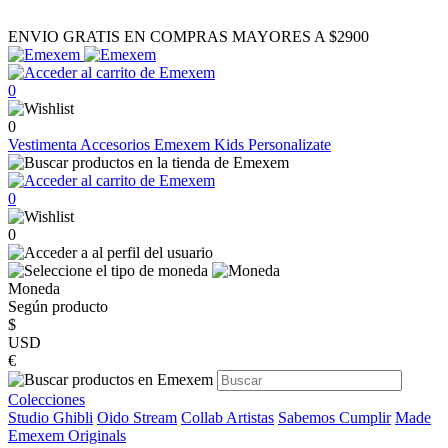
ENVIO GRATIS EN COMPRAS MAYORES A $2900
0
0
Vestimenta
Accesorios
Emexem Kids
Personalizate
0
0
Moneda
Según producto
$
USD
€
Colecciones
Studio Ghibli
Oido Stream
Collab Artistas
Sabemos Cumplir
Made
Emexem Originals