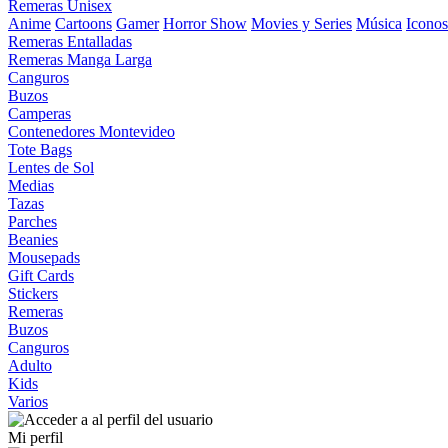
Remeras Unisex
Anime
Cartoons
Gamer
Horror Show
Movies y Series
Música
Iconos
Remeras Entalladas
Remeras Manga Larga
Canguros
Buzos
Camperas
Contenedores Montevideo
Tote Bags
Lentes de Sol
Medias
Tazas
Parches
Beanies
Mousepads
Gift Cards
Stickers
Remeras
Buzos
Canguros
Adulto
Kids
Varios
Mi perfil