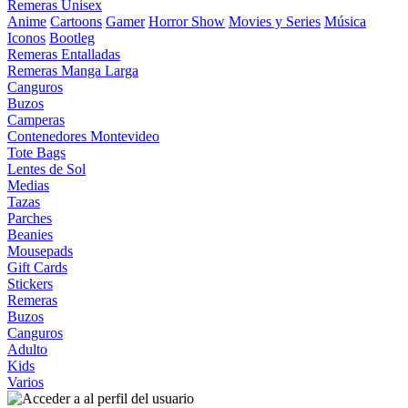
Remeras Unisex
Anime
Cartoons
Gamer
Horror Show
Movies y Series
Música
Iconos
Bootleg
Remeras Entalladas
Remeras Manga Larga
Canguros
Buzos
Camperas
Contenedores Montevideo
Tote Bags
Lentes de Sol
Medias
Tazas
Parches
Beanies
Mousepads
Gift Cards
Stickers
Remeras
Buzos
Canguros
Adulto
Kids
Varios