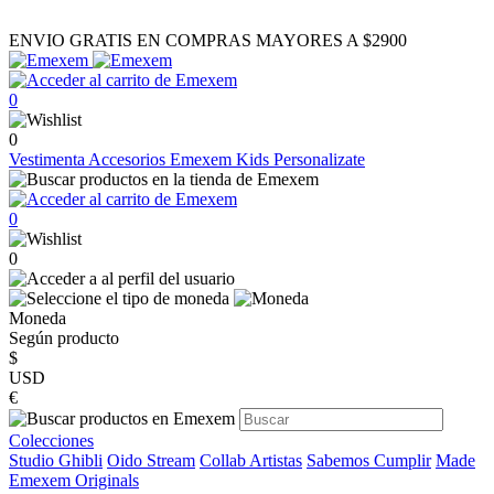
ENVIO GRATIS EN COMPRAS MAYORES A $2900
0
0
Vestimenta
Accesorios
Emexem Kids
Personalizate
0
0
Moneda
Según producto
$
USD
€
Colecciones
Studio Ghibli
Oido Stream
Collab Artistas
Sabemos Cumplir
Made
Emexem Originals