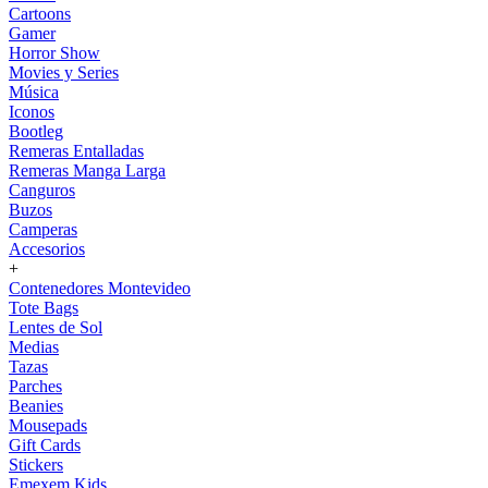
Cartoons
Gamer
Horror Show
Movies y Series
Música
Iconos
Bootleg
Remeras Entalladas
Remeras Manga Larga
Canguros
Buzos
Camperas
Accesorios
+
Contenedores Montevideo
Tote Bags
Lentes de Sol
Medias
Tazas
Parches
Beanies
Mousepads
Gift Cards
Stickers
Emexem Kids