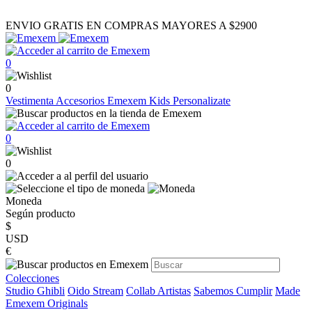
ENVIO GRATIS EN COMPRAS MAYORES A $2900
0
0
Vestimenta
Accesorios
Emexem Kids
Personalizate
0
0
Moneda
Según producto
$
USD
€
Colecciones
Studio Ghibli
Oido Stream
Collab Artistas
Sabemos Cumplir
Made
Emexem Originals