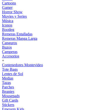
Cartoons
Gamer
Horror Show
Movies y Series
Música
Iconos
Bootleg
Remeras Entalladas
Remeras Manga Larga
Canguros
Buzos
Camperas
Accesorios
+
Contenedores Montevideo
Tote Bags
Lentes de Sol
Medias
Tazas
Parches
Beanies
Mousepads
Gift Cards
Stickers
Emexem Kids