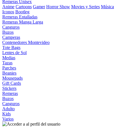
Remeras Unisex
Anime
Cartoons
Gamer
Horror Show
Movies y Series
Música
Iconos
Bootleg
Remeras Entalladas
Remeras Manga Larga
Canguros
Buzos
Camperas
Contenedores Montevideo
Tote Bags
Lentes de Sol
Medias
Tazas
Parches
Beanies
Mousepads
Gift Cards
Stickers
Remeras
Buzos
Canguros
Adulto
Kids
Varios