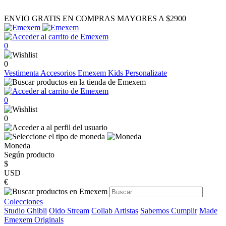
ENVIO GRATIS EN COMPRAS MAYORES A $2900
0
0
Vestimenta
Accesorios
Emexem Kids
Personalizate
0
0
Moneda
Según producto
$
USD
€
Colecciones
Studio Ghibli
Oido Stream
Collab Artistas
Sabemos Cumplir
Made
Emexem Originals