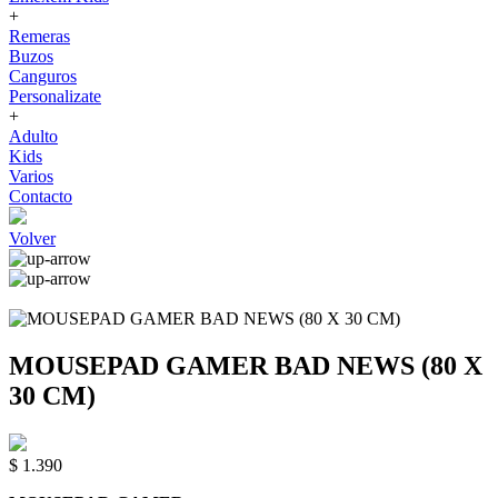
+
Remeras
Buzos
Canguros
Personalizate
+
Adulto
Kids
Varios
Contacto
Volver
MOUSEPAD GAMER BAD NEWS (80 X
30 CM)
$ 1.390