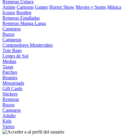
Remeras Unisex
Anime
Cartoons
Gamer
Horror Show
Movies y Series
Música
Iconos
Bootleg
Remeras Entalladas
Remeras Manga Larga
Canguros
Buzos
Camperas
Contenedores Montevideo
Tote Bags
Lentes de Sol
Medias
Tazas
Parches
Beanies
Mousepads
Gift Cards
Stickers
Remeras
Buzos
Canguros
Adulto
Kids
Varios