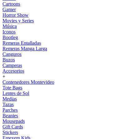
Cartoons
Gamer
Horror Show
Movies y Series
Música
Iconos
Bootleg
Remeras Entalladas
Remeras Manga Larga
Canguros
Buzos
Camperas
Accesorios
+
Contenedores Montevideo
Tote Bags
Lentes de Sol
Medias
Tazas
Parches
Beanies
Mousepads
Gift Cards
Stickers
Emexem Kids