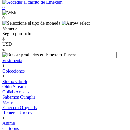
0
0
Moneda
Según producto
$
USD
€
Vestimenta
+
Colecciones
+
Studio Ghibli
Oido Stream
Collab Artistas
Sabemos Cumplir
Made
Emexem Originals
Remeras Unisex
+
Anime
Cartoons