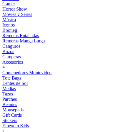
Gamer
Horror Show
Movies y Series
Música
Iconos
Bootleg
Remeras Entalladas
Remeras Manga Larga
Canguros
Buzos
Camperas
Accesorios
+
Contenedores Montevideo
Tote Bags
Lentes de Sol
Medias
Tazas
Parches
Beanies
Mousepads
Gift Cards
Stickers
Emexem Kids
+