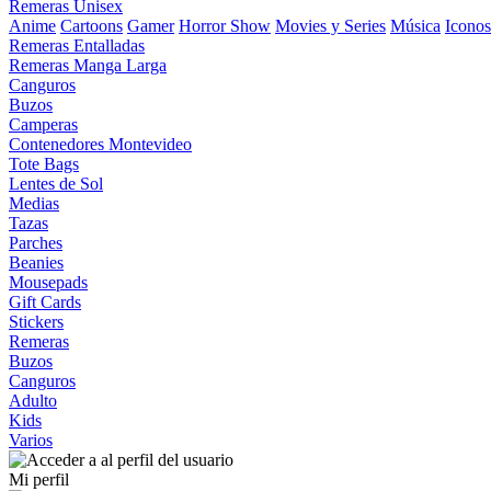
Remeras Unisex
Anime
Cartoons
Gamer
Horror Show
Movies y Series
Música
Iconos
Remeras Entalladas
Remeras Manga Larga
Canguros
Buzos
Camperas
Contenedores Montevideo
Tote Bags
Lentes de Sol
Medias
Tazas
Parches
Beanies
Mousepads
Gift Cards
Stickers
Remeras
Buzos
Canguros
Adulto
Kids
Varios
Mi perfil