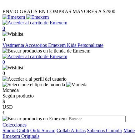
ENVIO GRATIS EN COMPRAS MAYORES A $2900
0
0
Vestimenta
Accesorios
Emexem Kids
Personalizate
0
0
Moneda
Según producto
$
USD
€
Colecciones
Studio Ghibli
Oido Stream
Collab Artistas
Sabemos Cumplir
Made
Emexem Originals