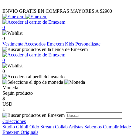
ENVIO GRATIS EN COMPRAS MAYORES A $2900
0
0
Vestimenta
Accesorios
Emexem Kids
Personalizate
0
0
Moneda
Según producto
$
USD
€
Colecciones
Studio Ghibli
Oido Stream
Collab Artistas
Sabemos Cumplir
Made
Emexem Originals