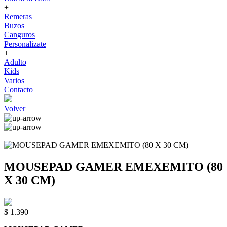
+
Remeras
Buzos
Canguros
Personalizate
+
Adulto
Kids
Varios
Contacto
Volver
MOUSEPAD GAMER EMEXEMITO (80
X 30 CM)
$ 1.390