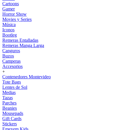
Cartoons
Gamer
Horror Show
Movies y Series
Música
Iconos
Bootleg
Remeras Entalladas
Remeras Manga Larga
Canguros
Buzos
Camperas
Accesorios
+
Contenedores Montevideo
Tote Bags
Lentes de Sol
Medias
Tazas
Parches
Beanies
Mousepads
Gift Cards
Stickers
Emexem Kids