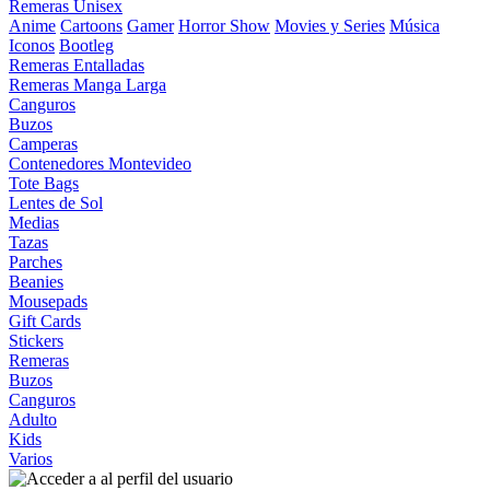
Remeras Unisex
Anime
Cartoons
Gamer
Horror Show
Movies y Series
Música
Iconos
Bootleg
Remeras Entalladas
Remeras Manga Larga
Canguros
Buzos
Camperas
Contenedores Montevideo
Tote Bags
Lentes de Sol
Medias
Tazas
Parches
Beanies
Mousepads
Gift Cards
Stickers
Remeras
Buzos
Canguros
Adulto
Kids
Varios