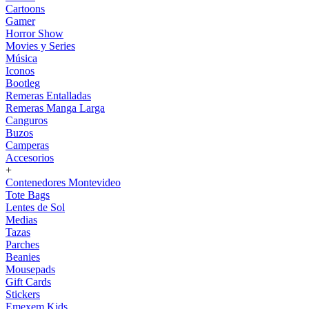
Cartoons
Gamer
Horror Show
Movies y Series
Música
Iconos
Bootleg
Remeras Entalladas
Remeras Manga Larga
Canguros
Buzos
Camperas
Accesorios
+
Contenedores Montevideo
Tote Bags
Lentes de Sol
Medias
Tazas
Parches
Beanies
Mousepads
Gift Cards
Stickers
Emexem Kids