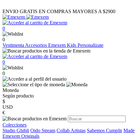
ENVIO GRATIS EN COMPRAS MAYORES A $2900
0
0
Vestimenta
Accesorios
Emexem Kids
Personalizate
0
0
Moneda
Según producto
$
USD
€
Colecciones
Studio Ghibli
Oido Stream
Collab Artistas
Sabemos Cumplir
Made
Emexem Originals