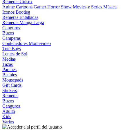
Remeras Unisex
Anime
Cartoons
Gamer
Horror Show
Movies y Series
Música
Iconos
Bootleg
Remeras Entalladas
Remeras Manga Larga
Canguros
Buzos
Camperas
Contenedores Montevideo
Tote Bags
Lentes de Sol
Medias
Tazas
Parches
Beanies
Mousepads
Gift Cards
Stickers
Remeras
Buzos
Canguros
Adulto
Kids
Varios