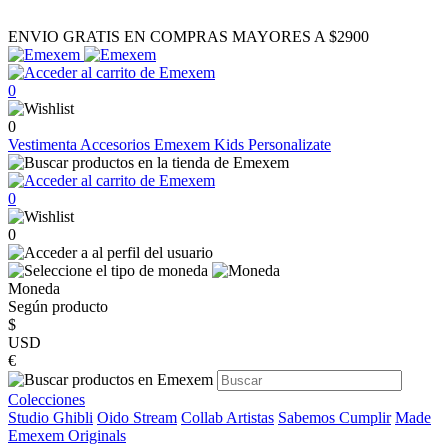
ENVIO GRATIS EN COMPRAS MAYORES A $2900
0
0
Vestimenta
Accesorios
Emexem Kids
Personalizate
0
0
Moneda
Según producto
$
USD
€
Colecciones
Studio Ghibli
Oido Stream
Collab Artistas
Sabemos Cumplir
Made
Emexem Originals