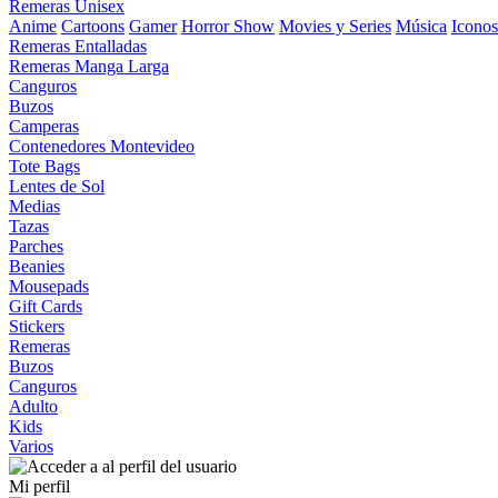
Remeras Unisex
Anime
Cartoons
Gamer
Horror Show
Movies y Series
Música
Iconos
Remeras Entalladas
Remeras Manga Larga
Canguros
Buzos
Camperas
Contenedores Montevideo
Tote Bags
Lentes de Sol
Medias
Tazas
Parches
Beanies
Mousepads
Gift Cards
Stickers
Remeras
Buzos
Canguros
Adulto
Kids
Varios
Mi perfil