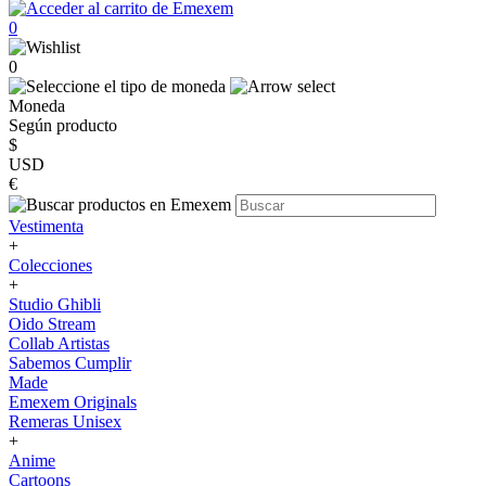
0
0
Moneda
Según producto
$
USD
€
Vestimenta
+
Colecciones
+
Studio Ghibli
Oido Stream
Collab Artistas
Sabemos Cumplir
Made
Emexem Originals
Remeras Unisex
+
Anime
Cartoons