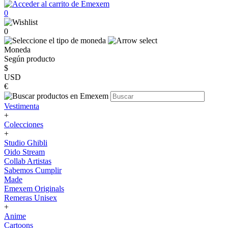
0
0
Moneda
Según producto
$
USD
€
Vestimenta
+
Colecciones
+
Studio Ghibli
Oido Stream
Collab Artistas
Sabemos Cumplir
Made
Emexem Originals
Remeras Unisex
+
Anime
Cartoons