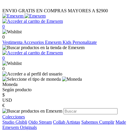
ENVIO GRATIS EN COMPRAS MAYORES A $2900
0
0
Vestimenta
Accesorios
Emexem Kids
Personalizate
0
0
Moneda
Según producto
$
USD
€
Colecciones
Studio Ghibli
Oido Stream
Collab Artistas
Sabemos Cumplir
Made
Emexem Originals