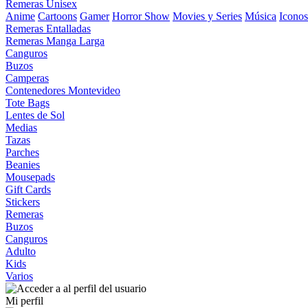
Remeras Unisex
Anime
Cartoons
Gamer
Horror Show
Movies y Series
Música
Iconos
Remeras Entalladas
Remeras Manga Larga
Canguros
Buzos
Camperas
Contenedores Montevideo
Tote Bags
Lentes de Sol
Medias
Tazas
Parches
Beanies
Mousepads
Gift Cards
Stickers
Remeras
Buzos
Canguros
Adulto
Kids
Varios
Mi perfil