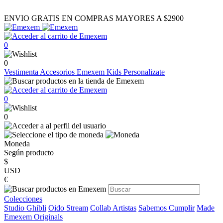
ENVIO GRATIS EN COMPRAS MAYORES A $2900
0
0
Vestimenta
Accesorios
Emexem Kids
Personalizate
0
0
Moneda
Según producto
$
USD
€
Colecciones
Studio Ghibli
Oido Stream
Collab Artistas
Sabemos Cumplir
Made
Emexem Originals