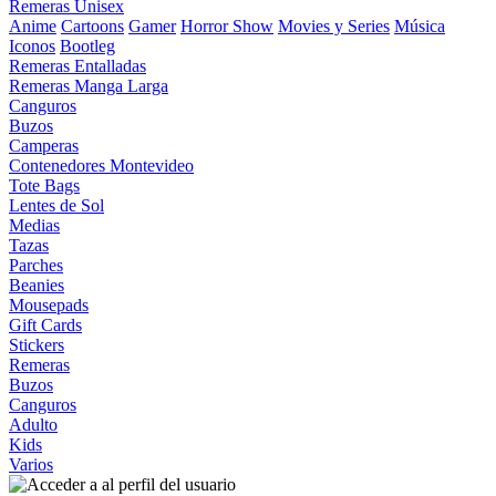
Remeras Unisex
Anime
Cartoons
Gamer
Horror Show
Movies y Series
Música
Iconos
Bootleg
Remeras Entalladas
Remeras Manga Larga
Canguros
Buzos
Camperas
Contenedores Montevideo
Tote Bags
Lentes de Sol
Medias
Tazas
Parches
Beanies
Mousepads
Gift Cards
Stickers
Remeras
Buzos
Canguros
Adulto
Kids
Varios