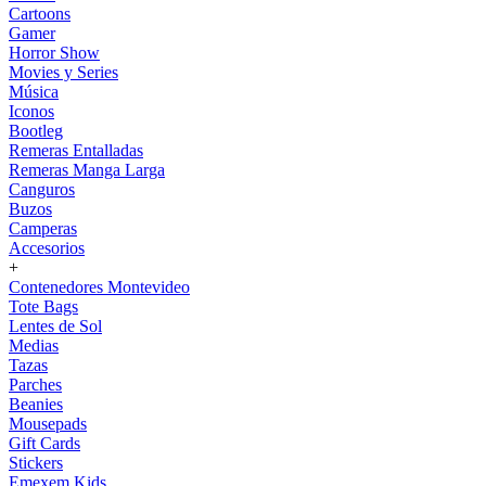
Cartoons
Gamer
Horror Show
Movies y Series
Música
Iconos
Bootleg
Remeras Entalladas
Remeras Manga Larga
Canguros
Buzos
Camperas
Accesorios
+
Contenedores Montevideo
Tote Bags
Lentes de Sol
Medias
Tazas
Parches
Beanies
Mousepads
Gift Cards
Stickers
Emexem Kids