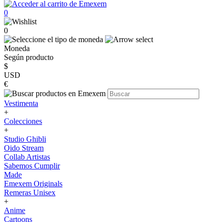
0
0
Moneda
Según producto
$
USD
€
Vestimenta
+
Colecciones
+
Studio Ghibli
Oido Stream
Collab Artistas
Sabemos Cumplir
Made
Emexem Originals
Remeras Unisex
+
Anime
Cartoons