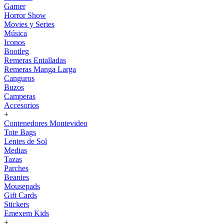
Gamer
Horror Show
Movies y Series
Música
Iconos
Bootleg
Remeras Entalladas
Remeras Manga Larga
Canguros
Buzos
Camperas
Accesorios
+
Contenedores Montevideo
Tote Bags
Lentes de Sol
Medias
Tazas
Parches
Beanies
Mousepads
Gift Cards
Stickers
Emexem Kids
+