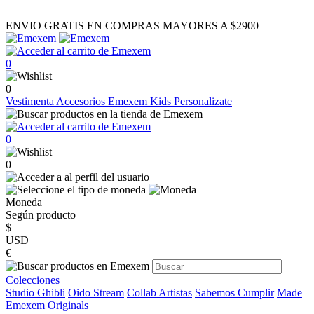
ENVIO GRATIS EN COMPRAS MAYORES A $2900
0
0
Vestimenta
Accesorios
Emexem Kids
Personalizate
0
0
Moneda
Según producto
$
USD
€
Colecciones
Studio Ghibli
Oido Stream
Collab Artistas
Sabemos Cumplir
Made
Emexem Originals