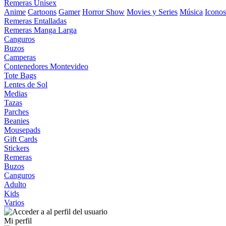
Remeras Unisex
Anime
Cartoons
Gamer
Horror Show
Movies y Series
Música
Iconos
Remeras Entalladas
Remeras Manga Larga
Canguros
Buzos
Camperas
Contenedores Montevideo
Tote Bags
Lentes de Sol
Medias
Tazas
Parches
Beanies
Mousepads
Gift Cards
Stickers
Remeras
Buzos
Canguros
Adulto
Kids
Varios
Mi perfil