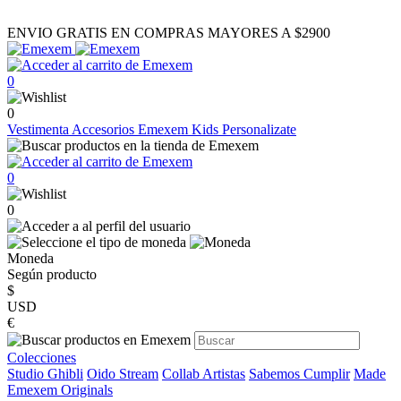
ENVIO GRATIS EN COMPRAS MAYORES A $2900
0
0
Vestimenta
Accesorios
Emexem Kids
Personalizate
0
0
Moneda
Según producto
$
USD
€
Colecciones
Studio Ghibli
Oido Stream
Collab Artistas
Sabemos Cumplir
Made
Emexem Originals