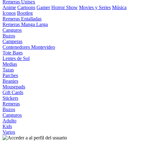
Remeras Unisex
Anime
Cartoons
Gamer
Horror Show
Movies y Series
Música
Iconos
Bootleg
Remeras Entalladas
Remeras Manga Larga
Canguros
Buzos
Camperas
Contenedores Montevideo
Tote Bags
Lentes de Sol
Medias
Tazas
Parches
Beanies
Mousepads
Gift Cards
Stickers
Remeras
Buzos
Canguros
Adulto
Kids
Varios