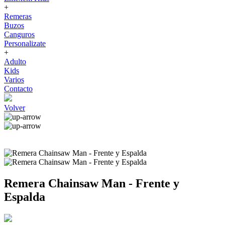
+
Remeras
Buzos
Canguros
Personalizate
+
Adulto
Kids
Varios
Contacto
Volver
Remera Chainsaw Man - Frente y
Espalda