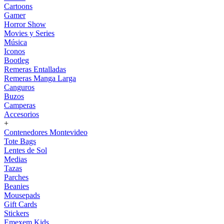
Cartoons
Gamer
Horror Show
Movies y Series
Música
Iconos
Bootleg
Remeras Entalladas
Remeras Manga Larga
Canguros
Buzos
Camperas
Accesorios
+
Contenedores Montevideo
Tote Bags
Lentes de Sol
Medias
Tazas
Parches
Beanies
Mousepads
Gift Cards
Stickers
Emexem Kids