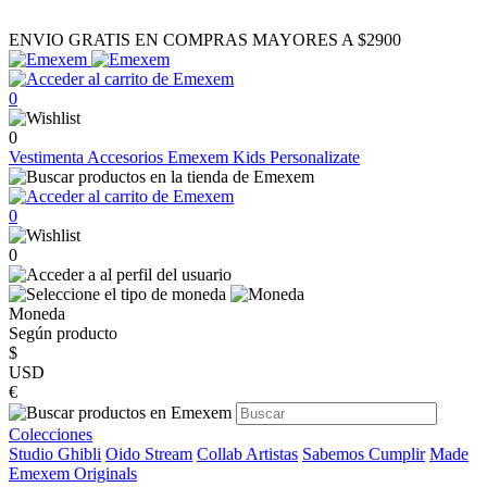
ENVIO GRATIS EN COMPRAS MAYORES A $2900
0
0
Vestimenta
Accesorios
Emexem Kids
Personalizate
0
0
Moneda
Según producto
$
USD
€
Colecciones
Studio Ghibli
Oido Stream
Collab Artistas
Sabemos Cumplir
Made
Emexem Originals