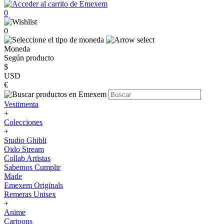
0
0
Moneda
Según producto
$
USD
€
Vestimenta
+
Colecciones
+
Studio Ghibli
Oido Stream
Collab Artistas
Sabemos Cumplir
Made
Emexem Originals
Remeras Unisex
+
Anime
Cartoons