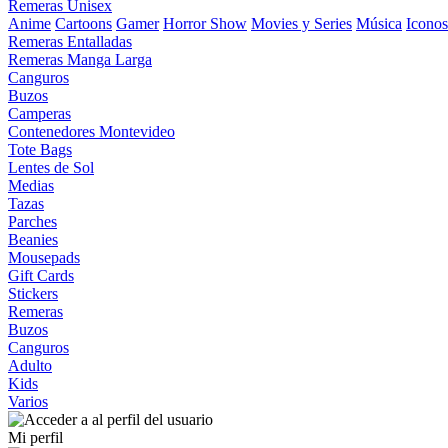
Remeras Unisex
Anime
Cartoons
Gamer
Horror Show
Movies y Series
Música
Iconos
Remeras Entalladas
Remeras Manga Larga
Canguros
Buzos
Camperas
Contenedores Montevideo
Tote Bags
Lentes de Sol
Medias
Tazas
Parches
Beanies
Mousepads
Gift Cards
Stickers
Remeras
Buzos
Canguros
Adulto
Kids
Varios
Mi perfil