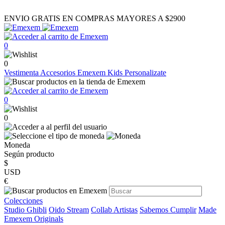
ENVIO GRATIS EN COMPRAS MAYORES A $2900
0
0
Vestimenta
Accesorios
Emexem Kids
Personalizate
0
0
Moneda
Según producto
$
USD
€
Colecciones
Studio Ghibli
Oido Stream
Collab Artistas
Sabemos Cumplir
Made
Emexem Originals