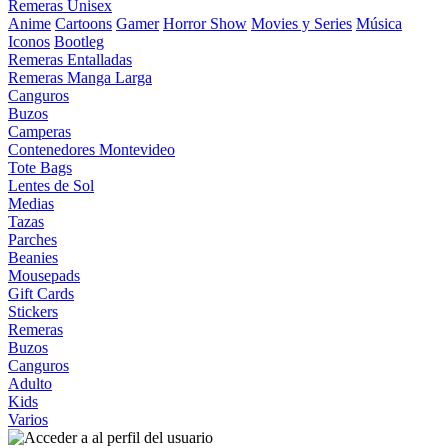
Remeras Unisex
Anime
Cartoons
Gamer
Horror Show
Movies y Series
Música
Iconos
Bootleg
Remeras Entalladas
Remeras Manga Larga
Canguros
Buzos
Camperas
Contenedores Montevideo
Tote Bags
Lentes de Sol
Medias
Tazas
Parches
Beanies
Mousepads
Gift Cards
Stickers
Remeras
Buzos
Canguros
Adulto
Kids
Varios