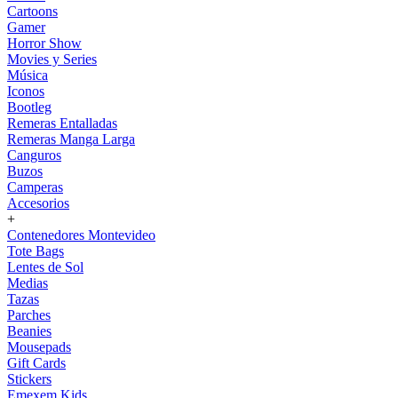
Cartoons
Gamer
Horror Show
Movies y Series
Música
Iconos
Bootleg
Remeras Entalladas
Remeras Manga Larga
Canguros
Buzos
Camperas
Accesorios
+
Contenedores Montevideo
Tote Bags
Lentes de Sol
Medias
Tazas
Parches
Beanies
Mousepads
Gift Cards
Stickers
Emexem Kids