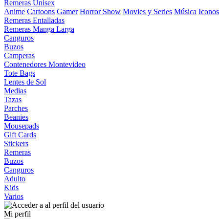
Remeras Unisex
Anime
Cartoons
Gamer
Horror Show
Movies y Series
Música
Iconos
Remeras Entalladas
Remeras Manga Larga
Canguros
Buzos
Camperas
Contenedores Montevideo
Tote Bags
Lentes de Sol
Medias
Tazas
Parches
Beanies
Mousepads
Gift Cards
Stickers
Remeras
Buzos
Canguros
Adulto
Kids
Varios
Mi perfil