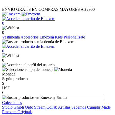
ENVIO GRATIS EN COMPRAS MAYORES A $2900
0
0
Vestimenta
Accesorios
Emexem Kids
Personalizate
0
0
Moneda
Según producto
$
USD
€
Colecciones
Studio Ghibli
Oido Stream
Collab Artistas
Sabemos Cumplir
Made
Emexem Originals