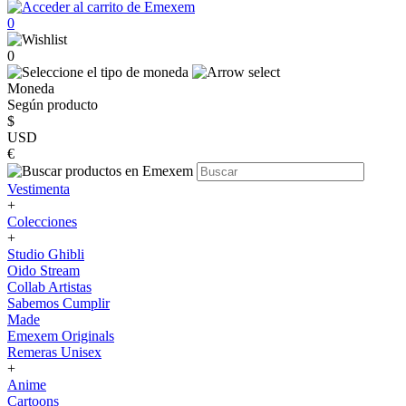
0
0
Moneda
Según producto
$
USD
€
Vestimenta
+
Colecciones
+
Studio Ghibli
Oido Stream
Collab Artistas
Sabemos Cumplir
Made
Emexem Originals
Remeras Unisex
+
Anime
Cartoons