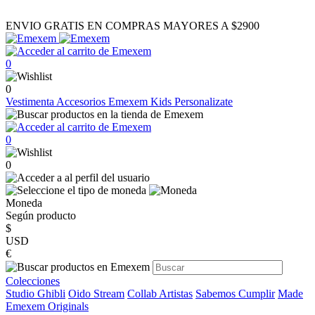
ENVIO GRATIS EN COMPRAS MAYORES A $2900
0
0
Vestimenta
Accesorios
Emexem Kids
Personalizate
0
0
Moneda
Según producto
$
USD
€
Colecciones
Studio Ghibli
Oido Stream
Collab Artistas
Sabemos Cumplir
Made
Emexem Originals