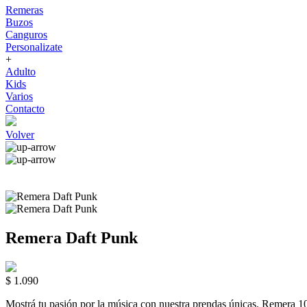
Remeras
Buzos
Canguros
Personalizate
+
Adulto
Kids
Varios
Contacto
Volver
Remera Daft Punk
$ 1.090
Mostrá tu pasión por la música con nuestra prendas únicas. Rem