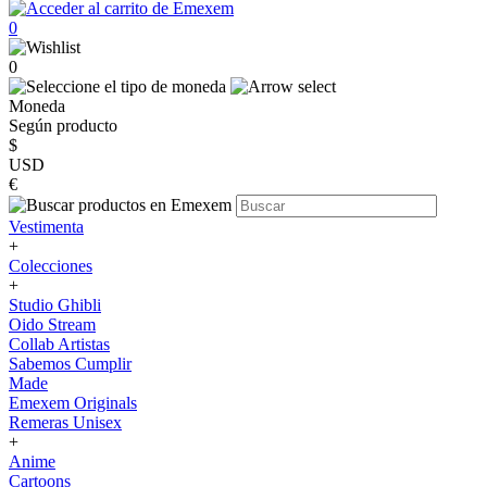
0
0
Moneda
Según producto
$
USD
€
Vestimenta
+
Colecciones
+
Studio Ghibli
Oido Stream
Collab Artistas
Sabemos Cumplir
Made
Emexem Originals
Remeras Unisex
+
Anime
Cartoons