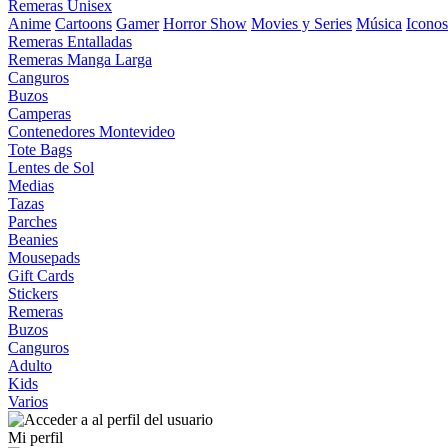
Remeras Unisex
Anime
Cartoons
Gamer
Horror Show
Movies y Series
Música
Iconos
Remeras Entalladas
Remeras Manga Larga
Canguros
Buzos
Camperas
Contenedores Montevideo
Tote Bags
Lentes de Sol
Medias
Tazas
Parches
Beanies
Mousepads
Gift Cards
Stickers
Remeras
Buzos
Canguros
Adulto
Kids
Varios
Mi perfil