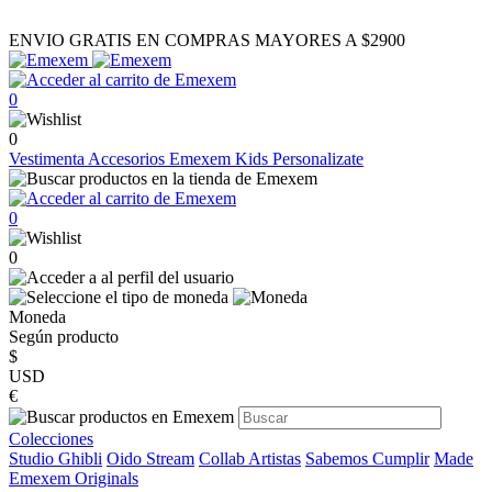
ENVIO GRATIS EN COMPRAS MAYORES A $2900
0
0
Vestimenta
Accesorios
Emexem Kids
Personalizate
0
0
Moneda
Según producto
$
USD
€
Colecciones
Studio Ghibli
Oido Stream
Collab Artistas
Sabemos Cumplir
Made
Emexem Originals