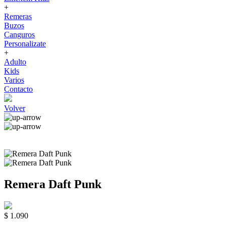
+
Remeras
Buzos
Canguros
Personalizate
+
Adulto
Kids
Varios
Contacto
Volver
Remera Daft Punk
$ 1.090