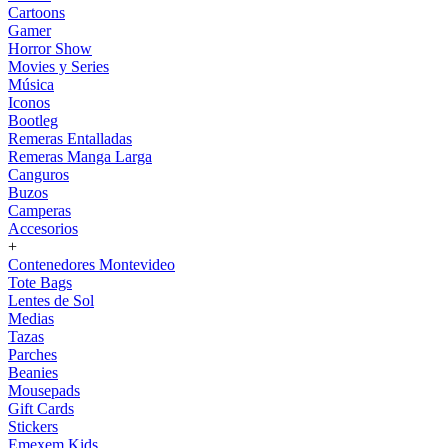
Cartoons
Gamer
Horror Show
Movies y Series
Música
Iconos
Bootleg
Remeras Entalladas
Remeras Manga Larga
Canguros
Buzos
Camperas
Accesorios
+
Contenedores Montevideo
Tote Bags
Lentes de Sol
Medias
Tazas
Parches
Beanies
Mousepads
Gift Cards
Stickers
Emexem Kids