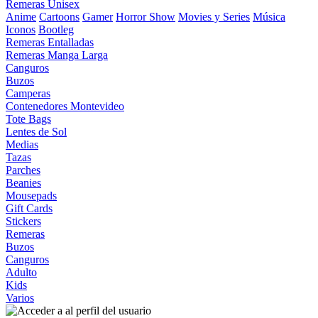
Remeras Unisex
Anime
Cartoons
Gamer
Horror Show
Movies y Series
Música
Iconos
Bootleg
Remeras Entalladas
Remeras Manga Larga
Canguros
Buzos
Camperas
Contenedores Montevideo
Tote Bags
Lentes de Sol
Medias
Tazas
Parches
Beanies
Mousepads
Gift Cards
Stickers
Remeras
Buzos
Canguros
Adulto
Kids
Varios