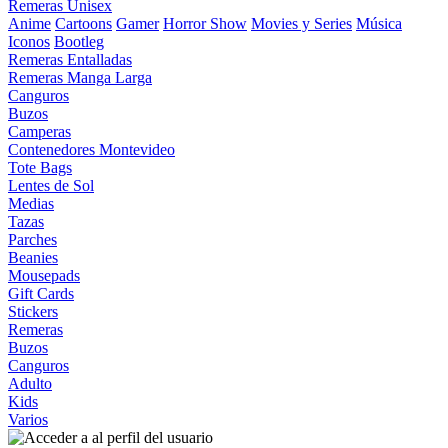
Remeras Unisex
Anime
Cartoons
Gamer
Horror Show
Movies y Series
Música
Iconos
Bootleg
Remeras Entalladas
Remeras Manga Larga
Canguros
Buzos
Camperas
Contenedores Montevideo
Tote Bags
Lentes de Sol
Medias
Tazas
Parches
Beanies
Mousepads
Gift Cards
Stickers
Remeras
Buzos
Canguros
Adulto
Kids
Varios