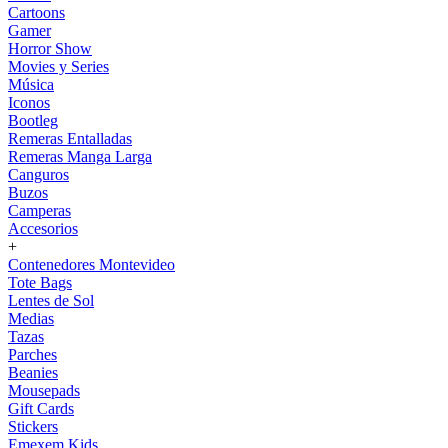
Cartoons
Gamer
Horror Show
Movies y Series
Música
Iconos
Bootleg
Remeras Entalladas
Remeras Manga Larga
Canguros
Buzos
Camperas
Accesorios
+
Contenedores Montevideo
Tote Bags
Lentes de Sol
Medias
Tazas
Parches
Beanies
Mousepads
Gift Cards
Stickers
Emexem Kids