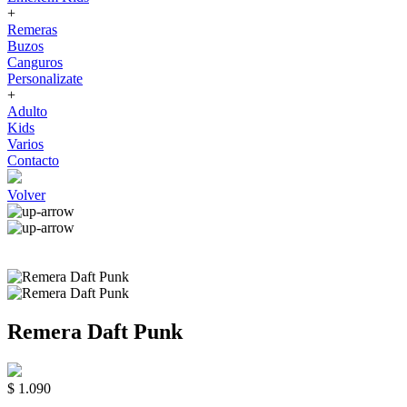
+
Remeras
Buzos
Canguros
Personalizate
+
Adulto
Kids
Varios
Contacto
Volver
Remera Daft Punk
$ 1.090