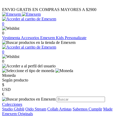
ENVIO GRATIS EN COMPRAS MAYORES A $2900
0
0
Vestimenta
Accesorios
Emexem Kids
Personalizate
0
0
Moneda
Según producto
$
USD
€
Colecciones
Studio Ghibli
Oido Stream
Collab Artistas
Sabemos Cumplir
Made
Emexem Originals