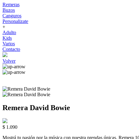
Remeras
Buzos
Canguros
Personalizate
+
Adulto
Kids
Varios
Contacto
Volver
Remera David Bowie
$ 1.090
Mostrá tu pasión por la música con nuestra prendas únicas. Rem