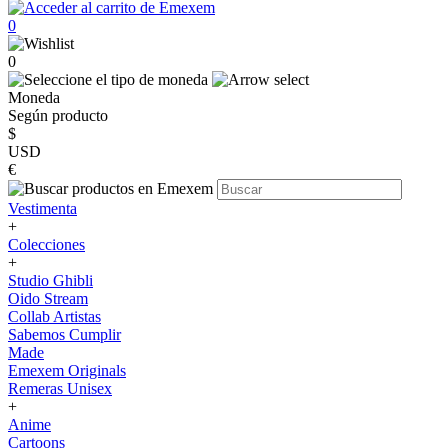
0
0
Moneda
Según producto
$
USD
€
Vestimenta
+
Colecciones
+
Studio Ghibli
Oido Stream
Collab Artistas
Sabemos Cumplir
Made
Emexem Originals
Remeras Unisex
+
Anime
Cartoons