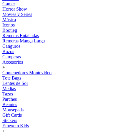
Gamer
Horror Show
Movies y Series
Música
Iconos
Bootleg
Remeras Entalladas
Remeras Manga Larga
Canguros
Buzos
Camperas
Accesorios
+
Contenedores Montevideo
Tote Bags
Lentes de Sol
Medias
Tazas
Parches
Beanies
Mousepads
Gift Cards
Stickers
Emexem Kids
+