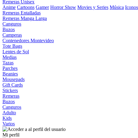
Remeras Unisex
Anime
Cartoons
Gamer
Horror Show
Movies y Series
Música
Iconos
Remeras Entalladas
Remeras Manga Larga
Canguros
Buzos
Camperas
Contenedores Montevideo
Tote Bags
Lentes de Sol
Medias
Tazas
Parches
Beanies
Mousepads
Gift Cards
Stickers
Remeras
Buzos
Canguros
Adulto
Kids
Varios
Mi perfil