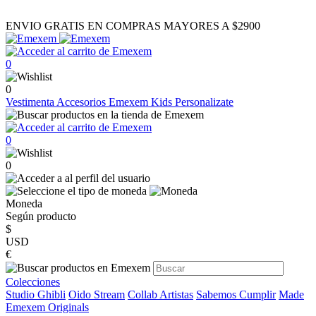
ENVIO GRATIS EN COMPRAS MAYORES A $2900
0
0
Vestimenta
Accesorios
Emexem Kids
Personalizate
0
0
Moneda
Según producto
$
USD
€
Colecciones
Studio Ghibli
Oido Stream
Collab Artistas
Sabemos Cumplir
Made
Emexem Originals