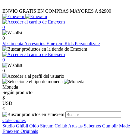
ENVIO GRATIS EN COMPRAS MAYORES A $2900
0
0
Vestimenta
Accesorios
Emexem Kids
Personalizate
0
0
Moneda
Según producto
$
USD
€
Colecciones
Studio Ghibli
Oido Stream
Collab Artistas
Sabemos Cumplir
Made
Emexem Originals