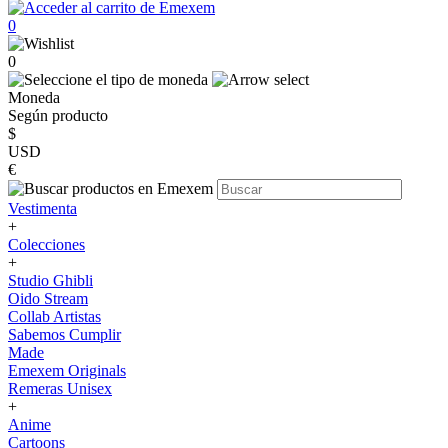
0
0
Moneda
Según producto
$
USD
€
Vestimenta
+
Colecciones
+
Studio Ghibli
Oido Stream
Collab Artistas
Sabemos Cumplir
Made
Emexem Originals
Remeras Unisex
+
Anime
Cartoons