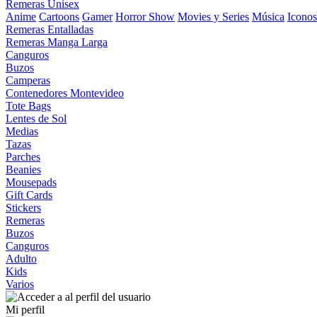
Remeras Unisex
Anime
Cartoons
Gamer
Horror Show
Movies y Series
Música
Iconos
Remeras Entalladas
Remeras Manga Larga
Canguros
Buzos
Camperas
Contenedores Montevideo
Tote Bags
Lentes de Sol
Medias
Tazas
Parches
Beanies
Mousepads
Gift Cards
Stickers
Remeras
Buzos
Canguros
Adulto
Kids
Varios
Mi perfil