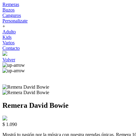
Remeras
Buzos
Canguros
Personalizate
+
Adulto
Kids
Varios
Contacto
Volver
Remera David Bowie
$ 1.090
Mostrá tu pasión por la música con nuestra prendas únicas. Rem