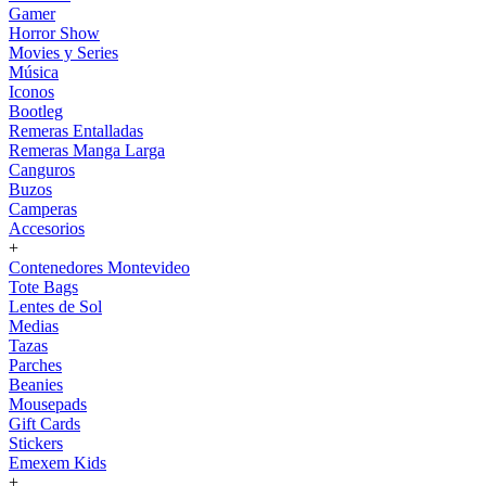
Gamer
Horror Show
Movies y Series
Música
Iconos
Bootleg
Remeras Entalladas
Remeras Manga Larga
Canguros
Buzos
Camperas
Accesorios
+
Contenedores Montevideo
Tote Bags
Lentes de Sol
Medias
Tazas
Parches
Beanies
Mousepads
Gift Cards
Stickers
Emexem Kids
+