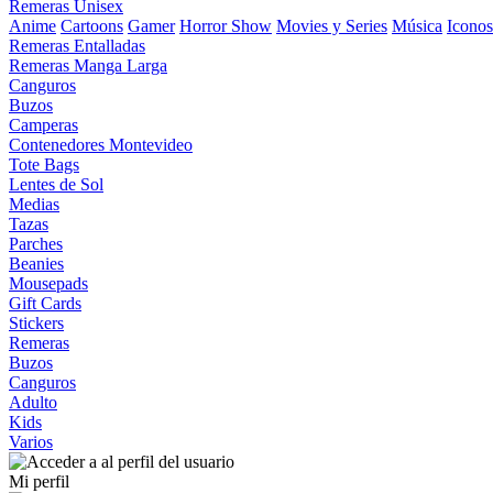
Remeras Unisex
Anime
Cartoons
Gamer
Horror Show
Movies y Series
Música
Iconos
Remeras Entalladas
Remeras Manga Larga
Canguros
Buzos
Camperas
Contenedores Montevideo
Tote Bags
Lentes de Sol
Medias
Tazas
Parches
Beanies
Mousepads
Gift Cards
Stickers
Remeras
Buzos
Canguros
Adulto
Kids
Varios
Mi perfil