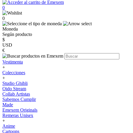
0
0
Moneda
Según producto
$
USD
€
Vestimenta
+
Colecciones
+
Studio Ghibli
Oido Stream
Collab Artistas
Sabemos Cumplir
Made
Emexem Originals
Remeras Unisex
+
Anime
Cartoons