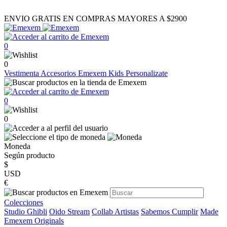
ENVIO GRATIS EN COMPRAS MAYORES A $2900
0
0
Vestimenta
Accesorios
Emexem Kids
Personalizate
0
0
Moneda
Según producto
$
USD
€
Colecciones
Studio Ghibli
Oido Stream
Collab Artistas
Sabemos Cumplir
Made
Emexem Originals