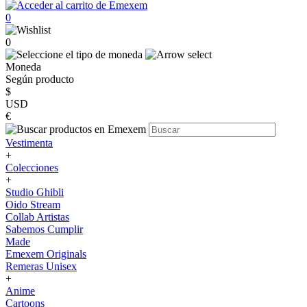
0
0
Moneda
Según producto
$
USD
€
Vestimenta
+
Colecciones
+
Studio Ghibli
Oido Stream
Collab Artistas
Sabemos Cumplir
Made
Emexem Originals
Remeras Unisex
+
Anime
Cartoons