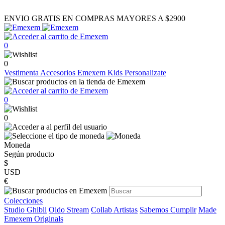
ENVIO GRATIS EN COMPRAS MAYORES A $2900
0
0
Vestimenta
Accesorios
Emexem Kids
Personalizate
0
0
Moneda
Según producto
$
USD
€
Colecciones
Studio Ghibli
Oido Stream
Collab Artistas
Sabemos Cumplir
Made
Emexem Originals