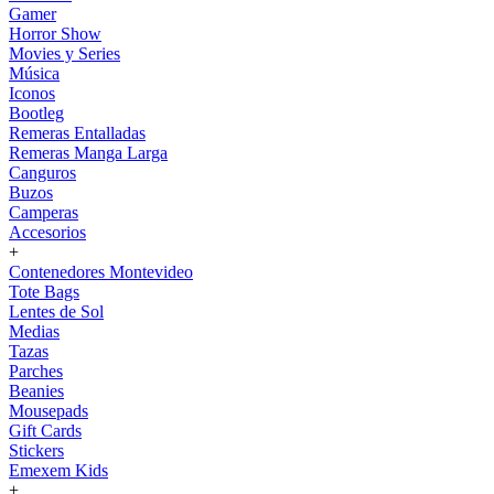
Gamer
Horror Show
Movies y Series
Música
Iconos
Bootleg
Remeras Entalladas
Remeras Manga Larga
Canguros
Buzos
Camperas
Accesorios
+
Contenedores Montevideo
Tote Bags
Lentes de Sol
Medias
Tazas
Parches
Beanies
Mousepads
Gift Cards
Stickers
Emexem Kids
+