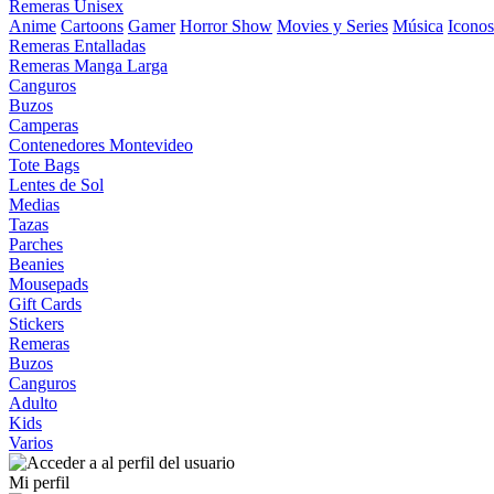
Remeras Unisex
Anime
Cartoons
Gamer
Horror Show
Movies y Series
Música
Iconos
Remeras Entalladas
Remeras Manga Larga
Canguros
Buzos
Camperas
Contenedores Montevideo
Tote Bags
Lentes de Sol
Medias
Tazas
Parches
Beanies
Mousepads
Gift Cards
Stickers
Remeras
Buzos
Canguros
Adulto
Kids
Varios
Mi perfil