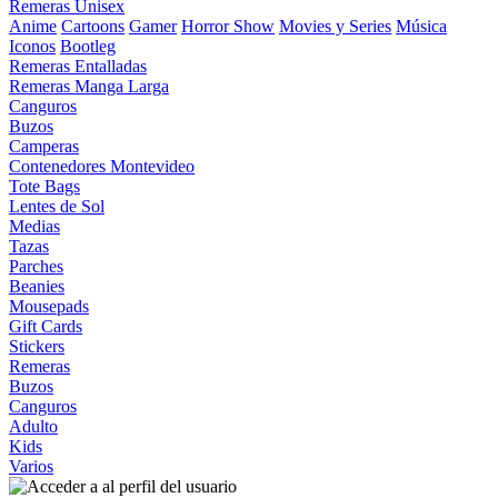
Remeras Unisex
Anime
Cartoons
Gamer
Horror Show
Movies y Series
Música
Iconos
Bootleg
Remeras Entalladas
Remeras Manga Larga
Canguros
Buzos
Camperas
Contenedores Montevideo
Tote Bags
Lentes de Sol
Medias
Tazas
Parches
Beanies
Mousepads
Gift Cards
Stickers
Remeras
Buzos
Canguros
Adulto
Kids
Varios