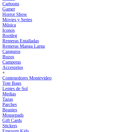
Cartoons
Gamer
Horror Show
Movies y Series
Música
Iconos
Bootleg
Remeras Entalladas
Remeras Manga Larga
Canguros
Buzos
Camperas
Accesorios
+
Contenedores Montevideo
Tote Bags
Lentes de Sol
Medias
Tazas
Parches
Beanies
Mousepads
Gift Cards
Stickers
Emexem Kids