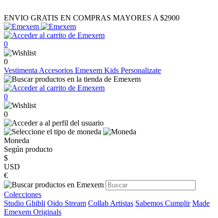
ENVIO GRATIS EN COMPRAS MAYORES A $2900
0
0
Vestimenta
Accesorios
Emexem Kids
Personalizate
0
0
Moneda
Según producto
$
USD
€
Colecciones
Studio Ghibli
Oido Stream
Collab Artistas
Sabemos Cumplir
Made
Emexem Originals