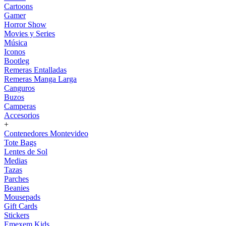
Cartoons
Gamer
Horror Show
Movies y Series
Música
Iconos
Bootleg
Remeras Entalladas
Remeras Manga Larga
Canguros
Buzos
Camperas
Accesorios
+
Contenedores Montevideo
Tote Bags
Lentes de Sol
Medias
Tazas
Parches
Beanies
Mousepads
Gift Cards
Stickers
Emexem Kids