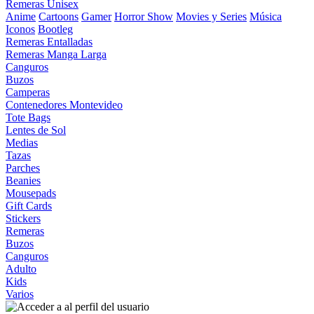
Remeras Unisex
Anime
Cartoons
Gamer
Horror Show
Movies y Series
Música
Iconos
Bootleg
Remeras Entalladas
Remeras Manga Larga
Canguros
Buzos
Camperas
Contenedores Montevideo
Tote Bags
Lentes de Sol
Medias
Tazas
Parches
Beanies
Mousepads
Gift Cards
Stickers
Remeras
Buzos
Canguros
Adulto
Kids
Varios