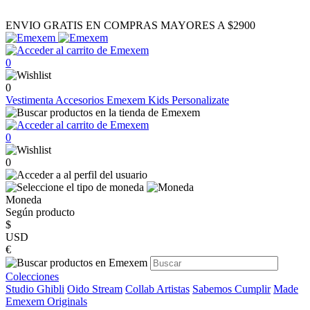
ENVIO GRATIS EN COMPRAS MAYORES A $2900
0
0
Vestimenta
Accesorios
Emexem Kids
Personalizate
0
0
Moneda
Según producto
$
USD
€
Colecciones
Studio Ghibli
Oido Stream
Collab Artistas
Sabemos Cumplir
Made
Emexem Originals