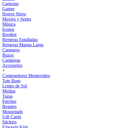
Cartoons
Gamer
Horror Show
Movies y Series
Música
Iconos
Bootleg
Remeras Entalladas
Remeras Manga Larga
Canguros
Buzos
Camperas
Accesorios
+
Contenedores Montevideo
Tote Bags
Lentes de Sol
Medias
Tazas
Parches
Beanies
Mousepads
Gift Cards
Stickers
Emexem Kids