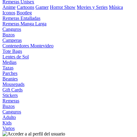
Remeras Unisex
Anime
Cartoons
Gamer
Horror Show
Movies y Series
Música
Iconos
Bootleg
Remeras Entalladas
Remeras Manga Larga
Canguros
Buzos
Camperas
Contenedores Montevideo
Tote Bags
Lentes de Sol
Medias
Tazas
Parches
Beanies
Mousepads
Gift Cards
Stickers
Remeras
Buzos
Canguros
Adulto
Kids
Varios