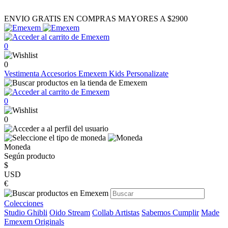
ENVIO GRATIS EN COMPRAS MAYORES A $2900
0
0
Vestimenta
Accesorios
Emexem Kids
Personalizate
0
0
Moneda
Según producto
$
USD
€
Colecciones
Studio Ghibli
Oido Stream
Collab Artistas
Sabemos Cumplir
Made
Emexem Originals