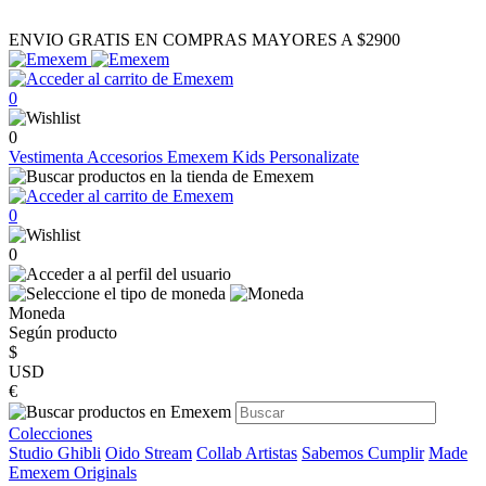
ENVIO GRATIS EN COMPRAS MAYORES A $2900
0
0
Vestimenta
Accesorios
Emexem Kids
Personalizate
0
0
Moneda
Según producto
$
USD
€
Colecciones
Studio Ghibli
Oido Stream
Collab Artistas
Sabemos Cumplir
Made
Emexem Originals