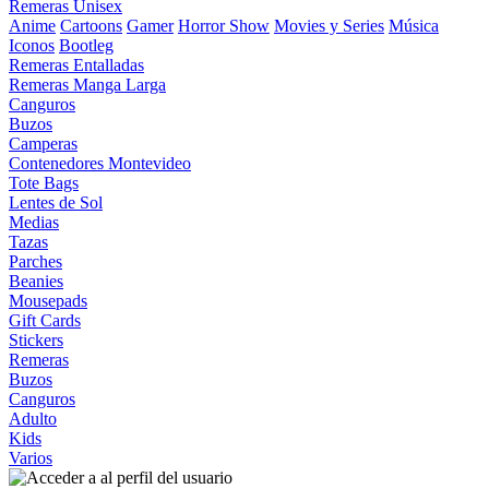
Remeras Unisex
Anime
Cartoons
Gamer
Horror Show
Movies y Series
Música
Iconos
Bootleg
Remeras Entalladas
Remeras Manga Larga
Canguros
Buzos
Camperas
Contenedores Montevideo
Tote Bags
Lentes de Sol
Medias
Tazas
Parches
Beanies
Mousepads
Gift Cards
Stickers
Remeras
Buzos
Canguros
Adulto
Kids
Varios