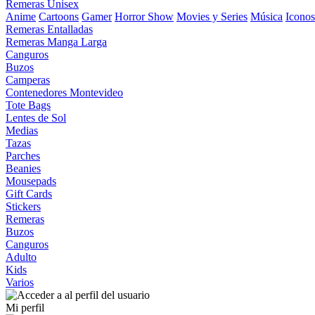
Remeras Unisex
Anime
Cartoons
Gamer
Horror Show
Movies y Series
Música
Iconos
Remeras Entalladas
Remeras Manga Larga
Canguros
Buzos
Camperas
Contenedores Montevideo
Tote Bags
Lentes de Sol
Medias
Tazas
Parches
Beanies
Mousepads
Gift Cards
Stickers
Remeras
Buzos
Canguros
Adulto
Kids
Varios
Mi perfil