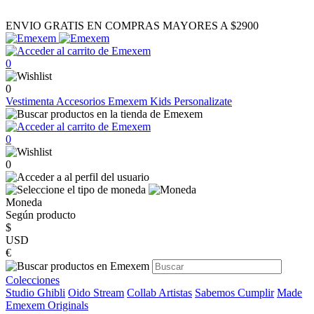
ENVIO GRATIS EN COMPRAS MAYORES A $2900
0
0
Vestimenta
Accesorios
Emexem Kids
Personalizate
0
0
Moneda
Según producto
$
USD
€
Colecciones
Studio Ghibli
Oido Stream
Collab Artistas
Sabemos Cumplir
Made
Emexem Originals