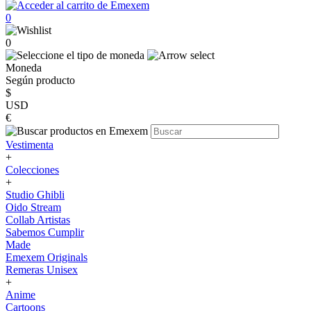
0
0
Moneda
Según producto
$
USD
€
Vestimenta
+
Colecciones
+
Studio Ghibli
Oido Stream
Collab Artistas
Sabemos Cumplir
Made
Emexem Originals
Remeras Unisex
+
Anime
Cartoons