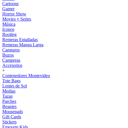
Cartoons
Gamer
Horror Show
Movies y Series
Música
Iconos
Bootleg
Remeras Entalladas
Remeras Manga Larga
Canguros
Buzos
Camperas
Accesorios
+
Contenedores Montevideo
Tote Bags
Lentes de Sol
Medias
Tazas
Parches
Beanies
Mousepads
Gift Cards
Stickers
Emexem Kids