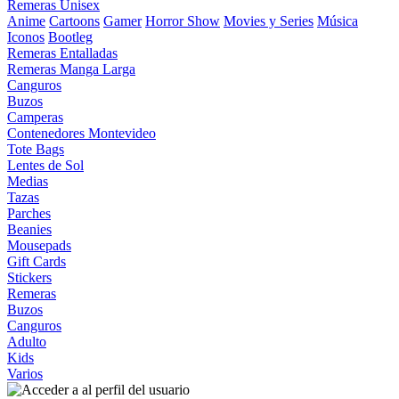
Remeras Unisex
Anime
Cartoons
Gamer
Horror Show
Movies y Series
Música
Iconos
Bootleg
Remeras Entalladas
Remeras Manga Larga
Canguros
Buzos
Camperas
Contenedores Montevideo
Tote Bags
Lentes de Sol
Medias
Tazas
Parches
Beanies
Mousepads
Gift Cards
Stickers
Remeras
Buzos
Canguros
Adulto
Kids
Varios