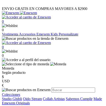
ENVIO GRATIS EN COMPRAS MAYORES A $2900
0
0
Vestimenta
Accesorios
Emexem Kids
Personalizate
0
0
Moneda
Según producto
$
USD
€
Colecciones
Studio Ghibli
Oido Stream
Collab Artistas
Sabemos Cumplir
Made
Emexem Originals