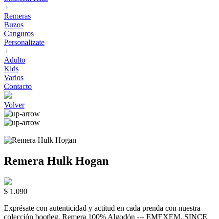
+
Remeras
Buzos
Canguros
Personalizate
+
Adulto
Kids
Varios
Contacto
Volver
Remera Hulk Hogan
$ 1.090
Exprésate con autenticidad y actitud en cada prenda con nuestra
colección bootleg. Remera 100% Algodón --- EMEXEM. SINCE