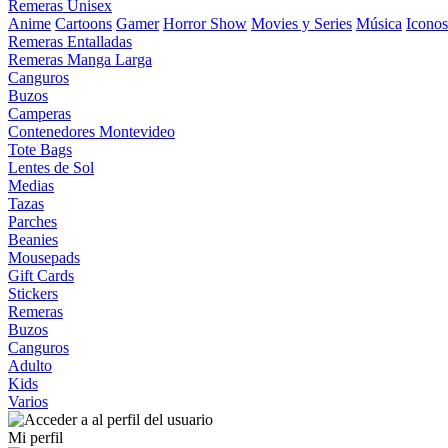
Remeras Unisex
Anime
Cartoons
Gamer
Horror Show
Movies y Series
Música
Iconos
Remeras Entalladas
Remeras Manga Larga
Canguros
Buzos
Camperas
Contenedores Montevideo
Tote Bags
Lentes de Sol
Medias
Tazas
Parches
Beanies
Mousepads
Gift Cards
Stickers
Remeras
Buzos
Canguros
Adulto
Kids
Varios
Mi perfil