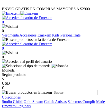
ENVIO GRATIS EN COMPRAS MAYORES A $2900
0
0
Vestimenta
Accesorios
Emexem Kids
Personalizate
0
0
Moneda
Según producto
$
USD
€
Colecciones
Studio Ghibli
Oido Stream
Collab Artistas
Sabemos Cumplir
Made
Emexem Originals