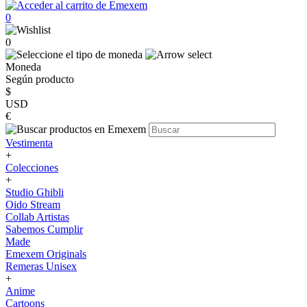
0
0
Moneda
Según producto
$
USD
€
Vestimenta
+
Colecciones
+
Studio Ghibli
Oido Stream
Collab Artistas
Sabemos Cumplir
Made
Emexem Originals
Remeras Unisex
+
Anime
Cartoons