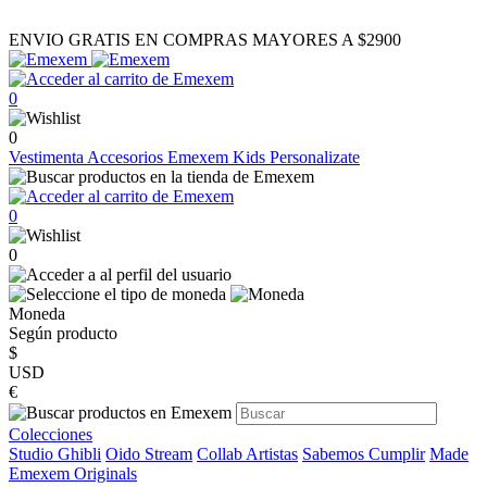
ENVIO GRATIS EN COMPRAS MAYORES A $2900
0
0
Vestimenta
Accesorios
Emexem Kids
Personalizate
0
0
Moneda
Según producto
$
USD
€
Colecciones
Studio Ghibli
Oido Stream
Collab Artistas
Sabemos Cumplir
Made
Emexem Originals