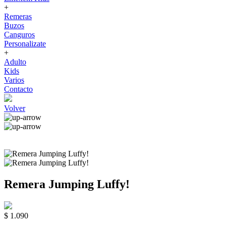
+
Remeras
Buzos
Canguros
Personalizate
+
Adulto
Kids
Varios
Contacto
Volver
Remera Jumping Luffy!
$ 1.090