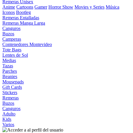
Remeras Unisex
Anime
Cartoons
Gamer
Horror Show
Movies y Series
Música
Iconos
Bootleg
Remeras Entalladas
Remeras Manga Larga
Canguros
Buzos
Camperas
Contenedores Montevideo
Tote Bags
Lentes de Sol
Medias
Tazas
Parches
Beanies
Mousepads
Gift Cards
Stickers
Remeras
Buzos
Canguros
Adulto
Kids
Varios