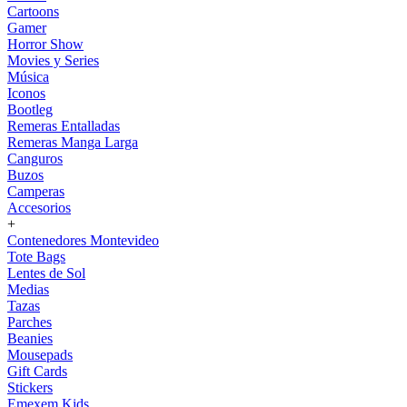
Cartoons
Gamer
Horror Show
Movies y Series
Música
Iconos
Bootleg
Remeras Entalladas
Remeras Manga Larga
Canguros
Buzos
Camperas
Accesorios
+
Contenedores Montevideo
Tote Bags
Lentes de Sol
Medias
Tazas
Parches
Beanies
Mousepads
Gift Cards
Stickers
Emexem Kids