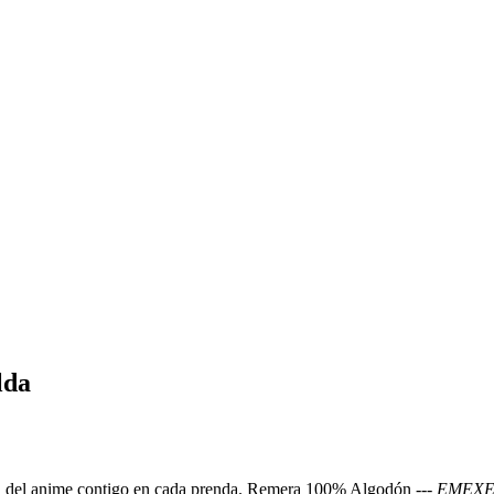
lda
agia del anime contigo en cada prenda. Remera 100% Algodón ---
EMEXEM