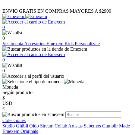
ENVIO GRATIS EN COMPRAS MAYORES A $2900
0
0
Vestimenta
Accesorios
Emexem Kids
Personalizate
0
0
Moneda
Según producto
$
USD
€
Colecciones
Studio Ghibli
Oido Stream
Collab Artistas
Sabemos Cumplir
Made
Emexem Originals