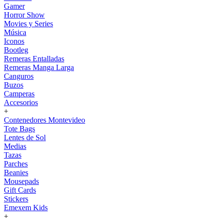
Gamer
Horror Show
Movies y Series
Música
Iconos
Bootleg
Remeras Entalladas
Remeras Manga Larga
Canguros
Buzos
Camperas
Accesorios
+
Contenedores Montevideo
Tote Bags
Lentes de Sol
Medias
Tazas
Parches
Beanies
Mousepads
Gift Cards
Stickers
Emexem Kids
+