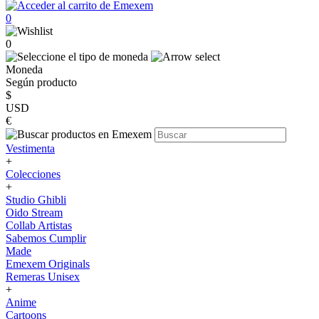
0
0
Moneda
Según producto
$
USD
€
Vestimenta
+
Colecciones
+
Studio Ghibli
Oido Stream
Collab Artistas
Sabemos Cumplir
Made
Emexem Originals
Remeras Unisex
+
Anime
Cartoons