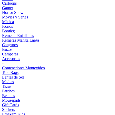
Cartoons
Gamer
Horror Show
Movies y Series
Música
Iconos
Bootleg
Remeras Entalladas
Remeras Manga Larga
Canguros
Buzos
Camperas
Accesorios
+
Contenedores Montevideo
Tote Bags
Lentes de Sol
Medias
Tazas
Parches
Beanies
Mousepads
Gift Cards
Stickers
Emexem Kids