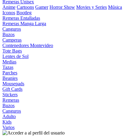
Remeras Unisex
Anime
Cartoons
Gamer
Horror Show
Movies y Series
Música
Iconos
Bootleg
Remeras Entalladas
Remeras Manga Larga
Canguros
Buzos
Camperas
Contenedores Montevideo
Tote Bags
Lentes de Sol
Medias
Tazas
Parches
Beanies
Mousepads
Gift Cards
Stickers
Remeras
Buzos
Canguros
Adulto
Kids
Varios