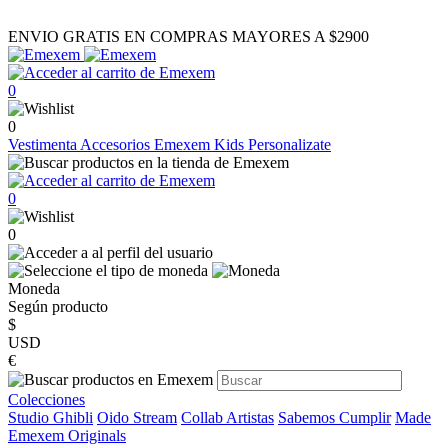
ENVIO GRATIS EN COMPRAS MAYORES A $2900
0
0
Vestimenta
Accesorios
Emexem Kids
Personalizate
0
0
Moneda
Según producto
$
USD
€
Colecciones
Studio Ghibli
Oido Stream
Collab Artistas
Sabemos Cumplir
Made
Emexem Originals