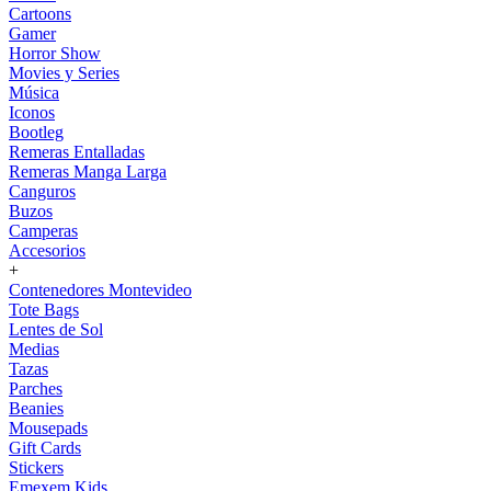
Cartoons
Gamer
Horror Show
Movies y Series
Música
Iconos
Bootleg
Remeras Entalladas
Remeras Manga Larga
Canguros
Buzos
Camperas
Accesorios
+
Contenedores Montevideo
Tote Bags
Lentes de Sol
Medias
Tazas
Parches
Beanies
Mousepads
Gift Cards
Stickers
Emexem Kids