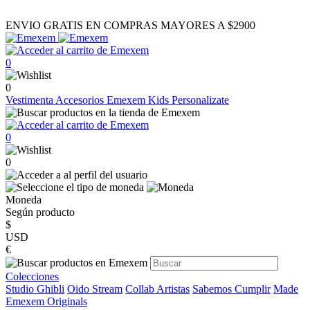
ENVIO GRATIS EN COMPRAS MAYORES A $2900
0
0
Vestimenta
Accesorios
Emexem Kids
Personalizate
0
0
Moneda
Según producto
$
USD
€
Colecciones
Studio Ghibli
Oido Stream
Collab Artistas
Sabemos Cumplir
Made
Emexem Originals