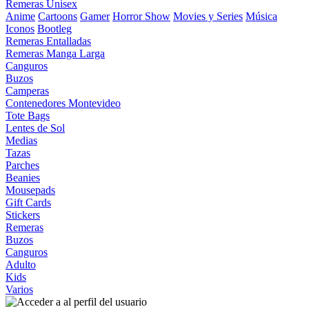
Remeras Unisex
Anime
Cartoons
Gamer
Horror Show
Movies y Series
Música
Iconos
Bootleg
Remeras Entalladas
Remeras Manga Larga
Canguros
Buzos
Camperas
Contenedores Montevideo
Tote Bags
Lentes de Sol
Medias
Tazas
Parches
Beanies
Mousepads
Gift Cards
Stickers
Remeras
Buzos
Canguros
Adulto
Kids
Varios