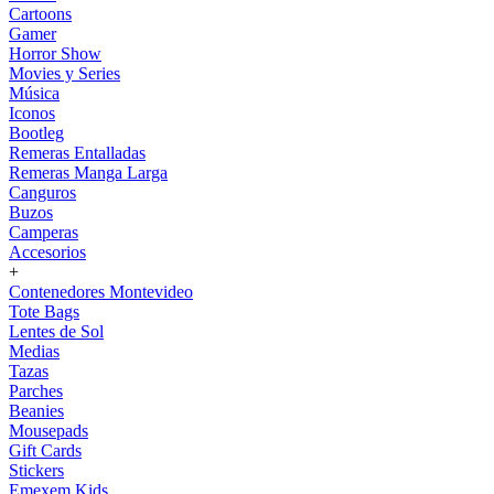
Cartoons
Gamer
Horror Show
Movies y Series
Música
Iconos
Bootleg
Remeras Entalladas
Remeras Manga Larga
Canguros
Buzos
Camperas
Accesorios
+
Contenedores Montevideo
Tote Bags
Lentes de Sol
Medias
Tazas
Parches
Beanies
Mousepads
Gift Cards
Stickers
Emexem Kids