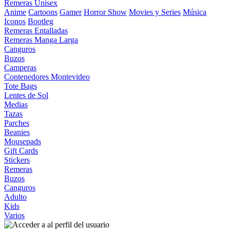
Remeras Unisex
Anime
Cartoons
Gamer
Horror Show
Movies y Series
Música
Iconos
Bootleg
Remeras Entalladas
Remeras Manga Larga
Canguros
Buzos
Camperas
Contenedores Montevideo
Tote Bags
Lentes de Sol
Medias
Tazas
Parches
Beanies
Mousepads
Gift Cards
Stickers
Remeras
Buzos
Canguros
Adulto
Kids
Varios