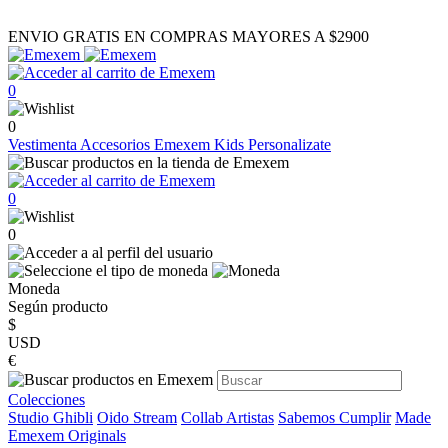
ENVIO GRATIS EN COMPRAS MAYORES A $2900
0
0
Vestimenta
Accesorios
Emexem Kids
Personalizate
0
0
Moneda
Según producto
$
USD
€
Colecciones
Studio Ghibli
Oido Stream
Collab Artistas
Sabemos Cumplir
Made
Emexem Originals