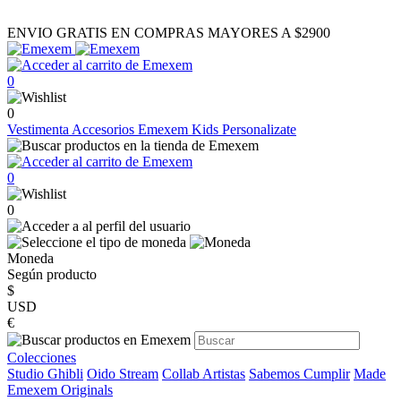
ENVIO GRATIS EN COMPRAS MAYORES A $2900
0
0
Vestimenta
Accesorios
Emexem Kids
Personalizate
0
0
Moneda
Según producto
$
USD
€
Colecciones
Studio Ghibli
Oido Stream
Collab Artistas
Sabemos Cumplir
Made
Emexem Originals