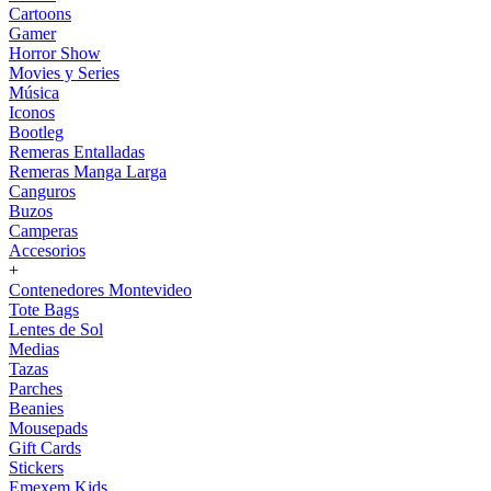
Cartoons
Gamer
Horror Show
Movies y Series
Música
Iconos
Bootleg
Remeras Entalladas
Remeras Manga Larga
Canguros
Buzos
Camperas
Accesorios
+
Contenedores Montevideo
Tote Bags
Lentes de Sol
Medias
Tazas
Parches
Beanies
Mousepads
Gift Cards
Stickers
Emexem Kids