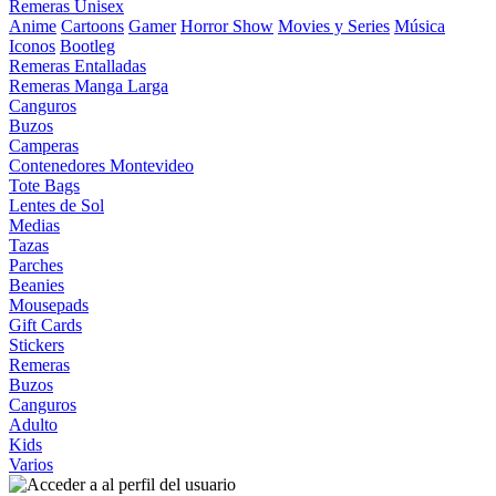
Remeras Unisex
Anime
Cartoons
Gamer
Horror Show
Movies y Series
Música
Iconos
Bootleg
Remeras Entalladas
Remeras Manga Larga
Canguros
Buzos
Camperas
Contenedores Montevideo
Tote Bags
Lentes de Sol
Medias
Tazas
Parches
Beanies
Mousepads
Gift Cards
Stickers
Remeras
Buzos
Canguros
Adulto
Kids
Varios