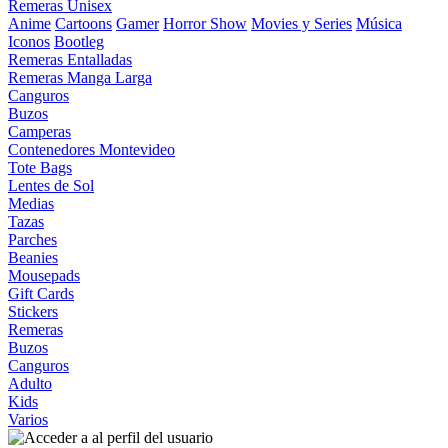
Remeras Unisex
Anime
Cartoons
Gamer
Horror Show
Movies y Series
Música
Iconos
Bootleg
Remeras Entalladas
Remeras Manga Larga
Canguros
Buzos
Camperas
Contenedores Montevideo
Tote Bags
Lentes de Sol
Medias
Tazas
Parches
Beanies
Mousepads
Gift Cards
Stickers
Remeras
Buzos
Canguros
Adulto
Kids
Varios