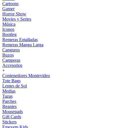
Cartoons
Gamer
Horror Show
Movies y Series
Música
Iconos
Bootleg
Remeras Entalladas
Remeras Manga Larga
Canguros
Buzos
Camperas
Accesorios
+
Contenedores Montevideo
Tote Bags
Lentes de Sol
Medias
Tazas
Parches
Beanies
Mousepads
Gift Cards
Stickers
Emexem Kids