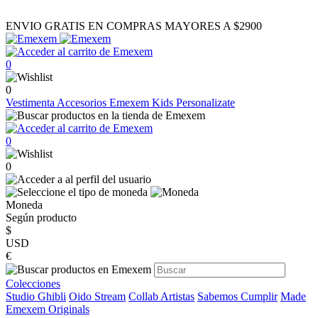
ENVIO GRATIS EN COMPRAS MAYORES A $2900
0
0
Vestimenta
Accesorios
Emexem Kids
Personalizate
0
0
Moneda
Según producto
$
USD
€
Colecciones
Studio Ghibli
Oido Stream
Collab Artistas
Sabemos Cumplir
Made
Emexem Originals