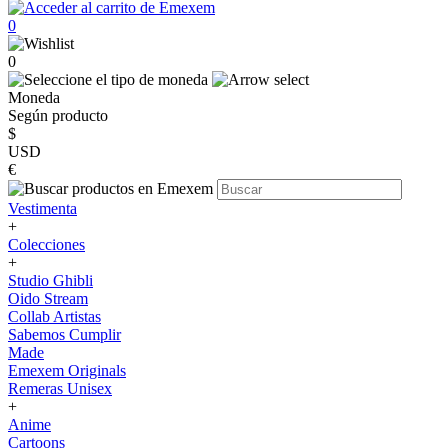
0
0
Moneda
Según producto
$
USD
€
Vestimenta
+
Colecciones
+
Studio Ghibli
Oido Stream
Collab Artistas
Sabemos Cumplir
Made
Emexem Originals
Remeras Unisex
+
Anime
Cartoons