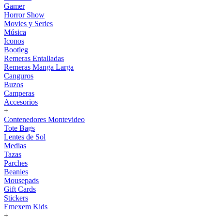
Gamer
Horror Show
Movies y Series
Música
Iconos
Bootleg
Remeras Entalladas
Remeras Manga Larga
Canguros
Buzos
Camperas
Accesorios
+
Contenedores Montevideo
Tote Bags
Lentes de Sol
Medias
Tazas
Parches
Beanies
Mousepads
Gift Cards
Stickers
Emexem Kids
+