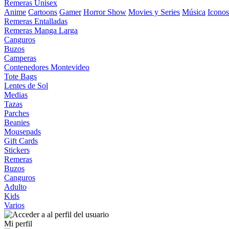
Remeras Unisex
Anime
Cartoons
Gamer
Horror Show
Movies y Series
Música
Iconos
Remeras Entalladas
Remeras Manga Larga
Canguros
Buzos
Camperas
Contenedores Montevideo
Tote Bags
Lentes de Sol
Medias
Tazas
Parches
Beanies
Mousepads
Gift Cards
Stickers
Remeras
Buzos
Canguros
Adulto
Kids
Varios
Mi perfil