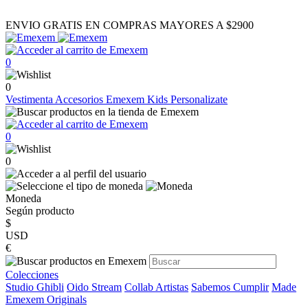
ENVIO GRATIS EN COMPRAS MAYORES A $2900
0
0
Vestimenta
Accesorios
Emexem Kids
Personalizate
0
0
Moneda
Según producto
$
USD
€
Colecciones
Studio Ghibli
Oido Stream
Collab Artistas
Sabemos Cumplir
Made
Emexem Originals