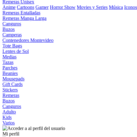
Remeras Unisex
Anime
Cartoons
Gamer
Horror Show
Movies y Series
Música
Iconos
Remeras Entalladas
Remeras Manga Larga
Canguros
Buzos
Camperas
Contenedores Montevideo
Tote Bags
Lentes de Sol
Medias
Tazas
Parches
Beanies
Mousepads
Gift Cards
Stickers
Remeras
Buzos
Canguros
Adulto
Kids
Varios
Mi perfil