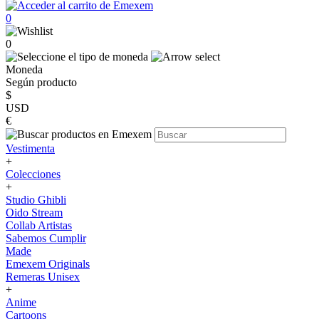
0
0
Moneda
Según producto
$
USD
€
Vestimenta
+
Colecciones
+
Studio Ghibli
Oido Stream
Collab Artistas
Sabemos Cumplir
Made
Emexem Originals
Remeras Unisex
+
Anime
Cartoons