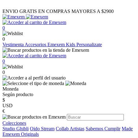
ENVIO GRATIS EN COMPRAS MAYORES A $2900
0
0
Vestimenta
Accesorios
Emexem Kids
Personalizate
0
0
Moneda
Según producto
$
USD
€
Colecciones
Studio Ghibli
Oido Stream
Collab Artistas
Sabemos Cumplir
Made
Emexem Originals