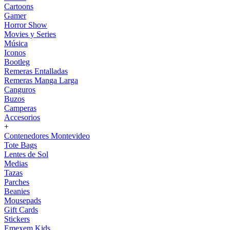
Cartoons
Gamer
Horror Show
Movies y Series
Música
Iconos
Bootleg
Remeras Entalladas
Remeras Manga Larga
Canguros
Buzos
Camperas
Accesorios
+
Contenedores Montevideo
Tote Bags
Lentes de Sol
Medias
Tazas
Parches
Beanies
Mousepads
Gift Cards
Stickers
Emexem Kids