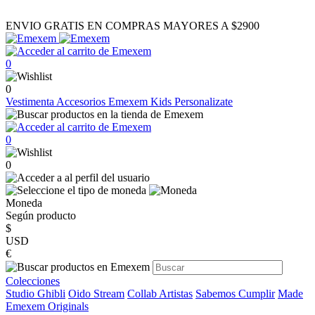
ENVIO GRATIS EN COMPRAS MAYORES A $2900
0
0
Vestimenta
Accesorios
Emexem Kids
Personalizate
0
0
Moneda
Según producto
$
USD
€
Colecciones
Studio Ghibli
Oido Stream
Collab Artistas
Sabemos Cumplir
Made
Emexem Originals