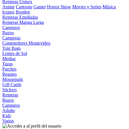
Remeras Unisex
Anime
Cartoons
Gamer
Horror Show
Movies y Series
Música
Iconos
Bootleg
Remeras Entalladas
Remeras Manga Larga
Canguros
Buzos
Camperas
Contenedores Montevideo
Tote Bags
Lentes de Sol
Medias
Tazas
Parches
Beanies
Mousepads
Gift Cards
Stickers
Remeras
Buzos
Canguros
Adulto
Kids
Varios