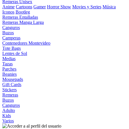
Remeras Unisex
Anime
Cartoons
Gamer
Horror Show
Movies y Series
Música
Iconos
Bootleg
Remeras Entalladas
Remeras Manga Larga
Canguros
Buzos
Camperas
Contenedores Montevideo
Tote Bags
Lentes de Sol
Medias
Tazas
Parches
Beanies
Mousepads
Gift Cards
Stickers
Remeras
Buzos
Canguros
Adulto
Kids
Varios