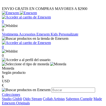
ENVIO GRATIS EN COMPRAS MAYORES A $2900
0
0
Vestimenta
Accesorios
Emexem Kids
Personalizate
0
0
Moneda
Según producto
$
USD
€
Colecciones
Studio Ghibli
Oido Stream
Collab Artistas
Sabemos Cumplir
Made
Emexem Originals