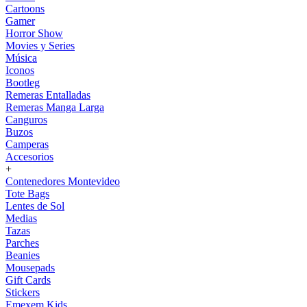
Cartoons
Gamer
Horror Show
Movies y Series
Música
Iconos
Bootleg
Remeras Entalladas
Remeras Manga Larga
Canguros
Buzos
Camperas
Accesorios
+
Contenedores Montevideo
Tote Bags
Lentes de Sol
Medias
Tazas
Parches
Beanies
Mousepads
Gift Cards
Stickers
Emexem Kids