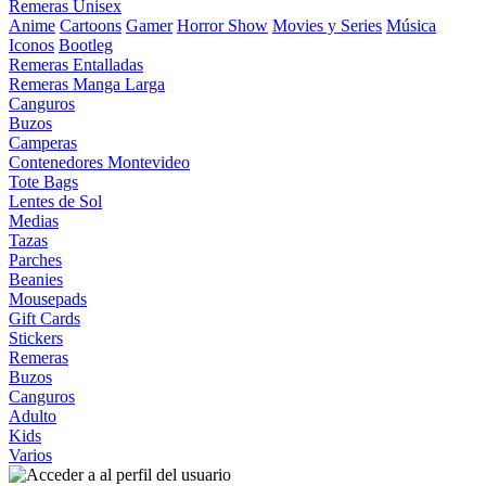
Remeras Unisex
Anime
Cartoons
Gamer
Horror Show
Movies y Series
Música
Iconos
Bootleg
Remeras Entalladas
Remeras Manga Larga
Canguros
Buzos
Camperas
Contenedores Montevideo
Tote Bags
Lentes de Sol
Medias
Tazas
Parches
Beanies
Mousepads
Gift Cards
Stickers
Remeras
Buzos
Canguros
Adulto
Kids
Varios