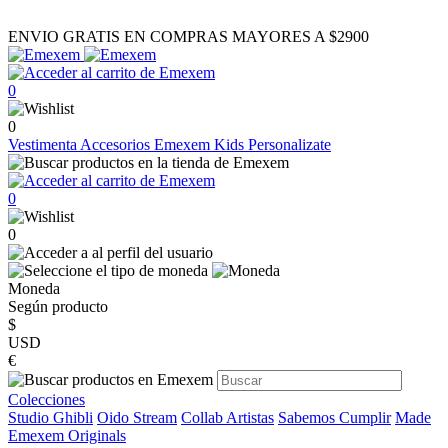
ENVIO GRATIS EN COMPRAS MAYORES A $2900
0
0
Vestimenta
Accesorios
Emexem Kids
Personalizate
0
0
Moneda
Según producto
$
USD
€
Colecciones
Studio Ghibli
Oido Stream
Collab Artistas
Sabemos Cumplir
Made
Emexem Originals