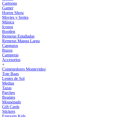
Cartoons
Gamer
Horror Show
Movies y Series
Música
Iconos
Bootleg
Remeras Entalladas
Remeras Manga Larga
Canguros
Buzos
Camperas
Accesorios
+
Contenedores Montevideo
Tote Bags
Lentes de Sol
Medias
Tazas
Parches
Beanies
Mousepads
Gift Cards
Stickers
Emexem Kids