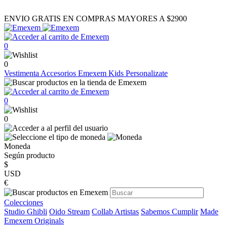
ENVIO GRATIS EN COMPRAS MAYORES A $2900
0
0
Vestimenta
Accesorios
Emexem Kids
Personalizate
0
0
Moneda
Según producto
$
USD
€
Colecciones
Studio Ghibli
Oido Stream
Collab Artistas
Sabemos Cumplir
Made
Emexem Originals