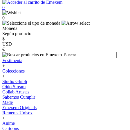
0
0
Moneda
Según producto
$
USD
€
Vestimenta
+
Colecciones
+
Studio Ghibli
Oido Stream
Collab Artistas
Sabemos Cumplir
Made
Emexem Originals
Remeras Unisex
+
Anime
Cartoons