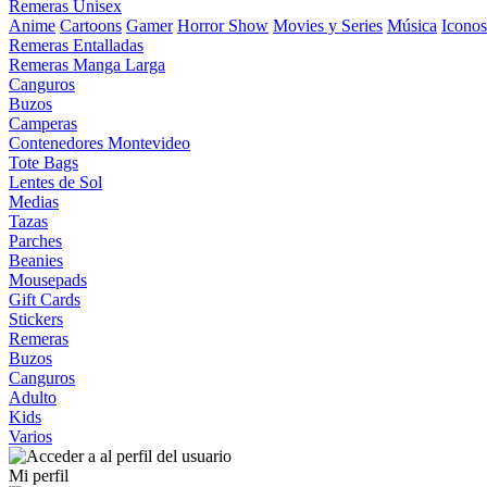
Remeras Unisex
Anime
Cartoons
Gamer
Horror Show
Movies y Series
Música
Iconos
Remeras Entalladas
Remeras Manga Larga
Canguros
Buzos
Camperas
Contenedores Montevideo
Tote Bags
Lentes de Sol
Medias
Tazas
Parches
Beanies
Mousepads
Gift Cards
Stickers
Remeras
Buzos
Canguros
Adulto
Kids
Varios
Mi perfil