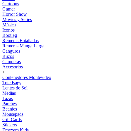
Cartoons
Gamer
Horror Show
Movies y Series
Música
Iconos
Bootleg
Remeras Entalladas
Remeras Manga Larga
Canguros
Buzos
Camperas
Accesorios
+
Contenedores Montevideo
Tote Bags
Lentes de Sol
Medias
Tazas
Parches
Beanies
Mousepads
Gift Cards
Stickers
Emexem Kids