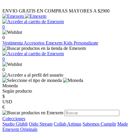
ENVIO GRATIS EN COMPRAS MAYORES A $2900
0
0
Vestimenta
Accesorios
Emexem Kids
Personalizate
0
0
Moneda
Según producto
$
USD
€
Colecciones
Studio Ghibli
Oido Stream
Collab Artistas
Sabemos Cumplir
Made
Emexem Originals