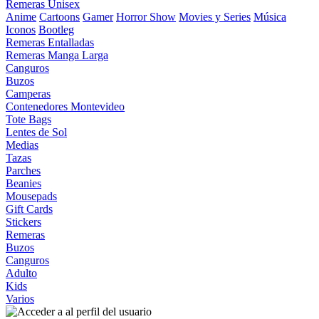
Remeras Unisex
Anime
Cartoons
Gamer
Horror Show
Movies y Series
Música
Iconos
Bootleg
Remeras Entalladas
Remeras Manga Larga
Canguros
Buzos
Camperas
Contenedores Montevideo
Tote Bags
Lentes de Sol
Medias
Tazas
Parches
Beanies
Mousepads
Gift Cards
Stickers
Remeras
Buzos
Canguros
Adulto
Kids
Varios