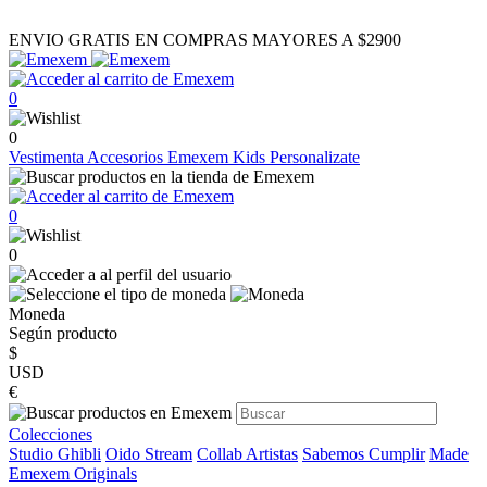
ENVIO GRATIS EN COMPRAS MAYORES A $2900
0
0
Vestimenta
Accesorios
Emexem Kids
Personalizate
0
0
Moneda
Según producto
$
USD
€
Colecciones
Studio Ghibli
Oido Stream
Collab Artistas
Sabemos Cumplir
Made
Emexem Originals