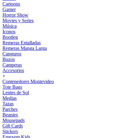
Cartoons
Gamer
Horror Show
Movies y Series
Música
Iconos
Bootleg
Remeras Entalladas
Remeras Manga Larga
Canguros
Buzos
Camperas
Accesorios
+
Contenedores Montevideo
Tote Bags
Lentes de Sol
Medias
Tazas
Parches
Beanies
Mousepads
Gift Cards
Stickers
Emexem Kids