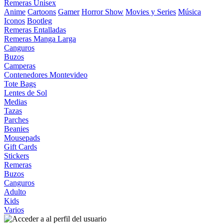
Remeras Unisex
Anime
Cartoons
Gamer
Horror Show
Movies y Series
Música
Iconos
Bootleg
Remeras Entalladas
Remeras Manga Larga
Canguros
Buzos
Camperas
Contenedores Montevideo
Tote Bags
Lentes de Sol
Medias
Tazas
Parches
Beanies
Mousepads
Gift Cards
Stickers
Remeras
Buzos
Canguros
Adulto
Kids
Varios