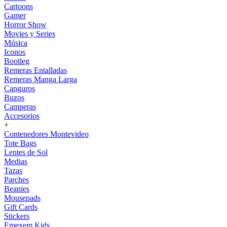
Cartoons
Gamer
Horror Show
Movies y Series
Música
Iconos
Bootleg
Remeras Entalladas
Remeras Manga Larga
Canguros
Buzos
Camperas
Accesorios
+
Contenedores Montevideo
Tote Bags
Lentes de Sol
Medias
Tazas
Parches
Beanies
Mousepads
Gift Cards
Stickers
Emexem Kids