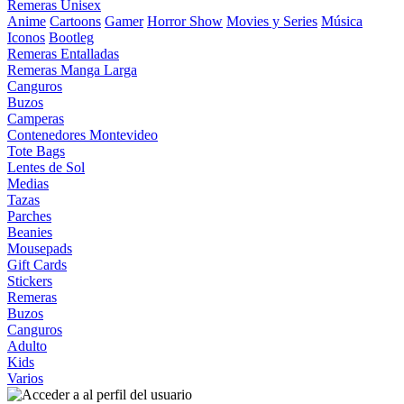
Remeras Unisex
Anime
Cartoons
Gamer
Horror Show
Movies y Series
Música
Iconos
Bootleg
Remeras Entalladas
Remeras Manga Larga
Canguros
Buzos
Camperas
Contenedores Montevideo
Tote Bags
Lentes de Sol
Medias
Tazas
Parches
Beanies
Mousepads
Gift Cards
Stickers
Remeras
Buzos
Canguros
Adulto
Kids
Varios