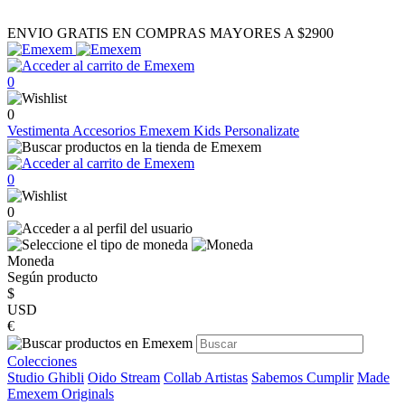
ENVIO GRATIS EN COMPRAS MAYORES A $2900
0
0
Vestimenta
Accesorios
Emexem Kids
Personalizate
0
0
Moneda
Según producto
$
USD
€
Colecciones
Studio Ghibli
Oido Stream
Collab Artistas
Sabemos Cumplir
Made
Emexem Originals