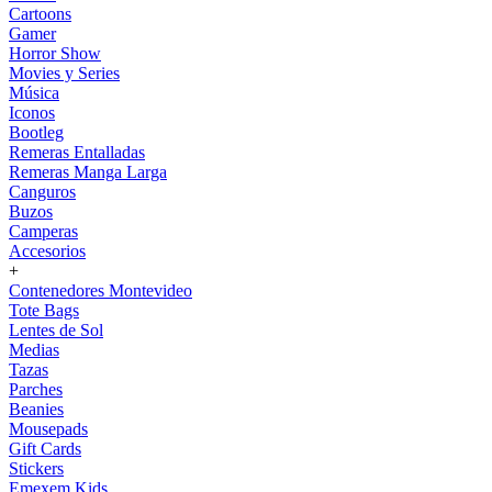
Cartoons
Gamer
Horror Show
Movies y Series
Música
Iconos
Bootleg
Remeras Entalladas
Remeras Manga Larga
Canguros
Buzos
Camperas
Accesorios
+
Contenedores Montevideo
Tote Bags
Lentes de Sol
Medias
Tazas
Parches
Beanies
Mousepads
Gift Cards
Stickers
Emexem Kids