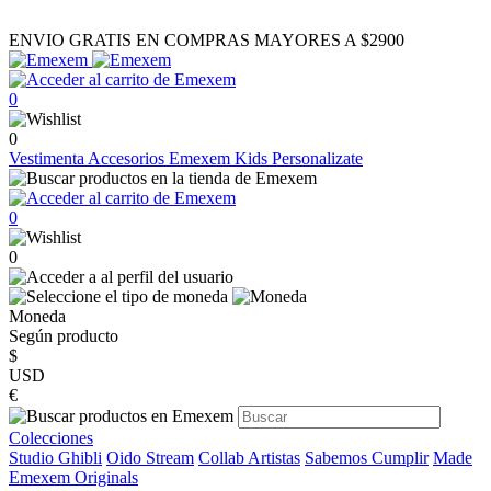
ENVIO GRATIS EN COMPRAS MAYORES A $2900
0
0
Vestimenta
Accesorios
Emexem Kids
Personalizate
0
0
Moneda
Según producto
$
USD
€
Colecciones
Studio Ghibli
Oido Stream
Collab Artistas
Sabemos Cumplir
Made
Emexem Originals