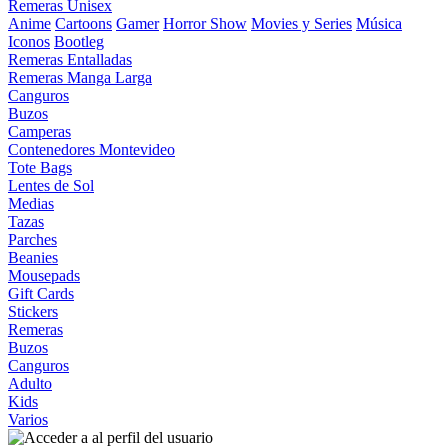
Remeras Unisex
Anime
Cartoons
Gamer
Horror Show
Movies y Series
Música
Iconos
Bootleg
Remeras Entalladas
Remeras Manga Larga
Canguros
Buzos
Camperas
Contenedores Montevideo
Tote Bags
Lentes de Sol
Medias
Tazas
Parches
Beanies
Mousepads
Gift Cards
Stickers
Remeras
Buzos
Canguros
Adulto
Kids
Varios